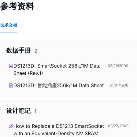
参考资料
技术文档
数据手册
2
DS1213D: SmartSocket 256k/1M Data
02/29/2000
Sheet (Rev.1)
DS1213D: 智能插座256k/1M Data Sheet
01/01/1900
设计笔记
1
How to Replace a DS1213 SmartSocket
03/27/2009
with an Equivalent-Density NV SRAM