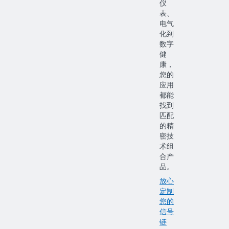
仪
表、
电气
化到
数字
健
康，
您的
应用
都能
找到
匹配
的精
密技
术组
合产
品。
放心
定制
您的
信号
链