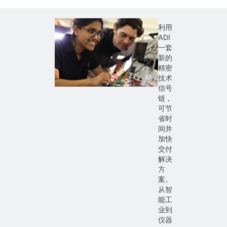
利用
ADI
一套
新的
精密
技术
信号
链，
可节
省时
间并
加快
交付
解决
方
案。
从智
能工
业到
仪器