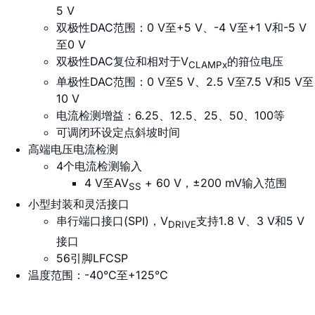
5 V
双极性DAC范围：0 V至+5 V、-4 V至+1 V和-5 V
至0 V
双极性DAC复位和相对于V
的箝位电压
CLAMPx
单极性DAC范围：0 V至5 V、2.5 V至7.5 V和5 V至
10 V
电流检测增益：6.25、12.5、25、50、100等
可调闭环设定点斜坡时间
高端电压电流检测
4个电流检测输入
4 V至AV
+ 60 V，±200 mV输入范围
SS
小型封装和灵活接口
串行端口接口(SPI)，V
支持1.8 V、3 V和5 V
DRIVE
接口
56引脚LFCSP
温度范围：-40°C至+125°C