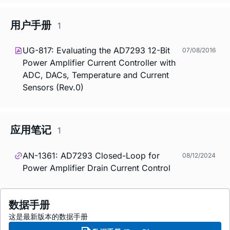
用户手册
1
UG-817: Evaluating the AD7293 12-Bit
07/08/2016
Power Amplifier Current Controller with
ADC, DACs, Temperature and Current
Sensors (Rev.0)
应用笔记
1
AN-1361: AD7293 Closed-Loop for
08/12/2024
Power Amplifier Drain Current Control
数据手册
这是最新版本的数据手册