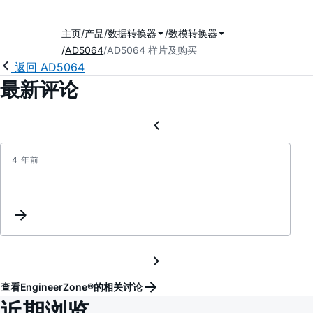
主页
产品
数据转换器
数模转换器
AD5064
AD5064 样片及购买
返回 AD5064
最新评论
4 年前
AD50
找
替
换
型
号
查看EngineerZone®的相关讨论
近期浏览