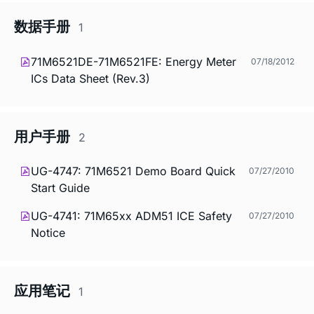
数据手册
1
71M6521DE-71M6521FE: Energy Meter
07/18/2012
ICs Data Sheet (Rev.3)
用户手册
2
UG-4747: 71M6521 Demo Board Quick
07/27/2010
Start Guide
UG-4741: 71M65xx ADM51 ICE Safety
07/27/2010
Notice
应用笔记
1