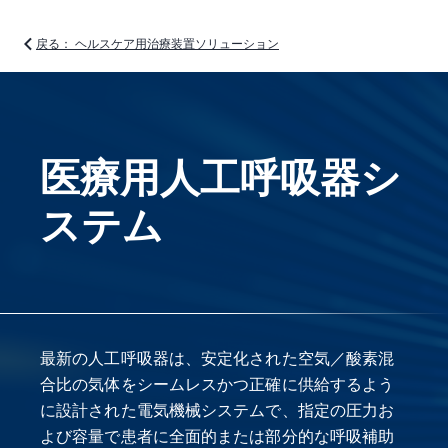
戻る： ヘルスケア用治療装置ソリューション
医療用人工呼吸器シ
ステム
最新の人工呼吸器は、安定化された空気／酸素混
合比の気体をシームレスかつ正確に供給するよう
に設計された電気機械システムで、指定の圧力お
よび容量で患者に全面的または部分的な呼吸補助