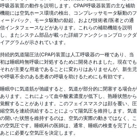
呼吸器装置の動作を説明します。CPAP呼吸器装置の主な補助
機能には空気ホース環境の検出、コンプレッサモータ駆動のフ
ィードバック、モータ駆動の励起、および技術者/医者との通
信インタフェースなどがあります。これらの補助機能を説明
し、またシステム部品が載った詳細ファンクションブロックダ
イアグラムが示されています。
持続的気道陽圧法(CPAP)装置は人工呼吸器の一種であり、当
初は睡眠時無呼吸に対処するために開発されました。現在でも
それが主要な用途であることに変わりはありませんが、新生児
や呼吸不全のある患者の呼吸を助けるためにも有効です。
睡眠中に気道筋が弛緩すると、気道が部分的に閉塞する場合が
あります。これによって血中酸素濃度が低下し、熟睡状態から
覚醒することがあります。このフェイスマスクは顔を覆い、圧
縮空気を連続供給することによって陽気圧を維持します。気道
の開いた状態を維持するのは、空気の実際の動きではなく、こ
の空気圧です。睡眠科の医師は、通常、睡眠の検査を完了した
あとに必要な空気圧を決定します。