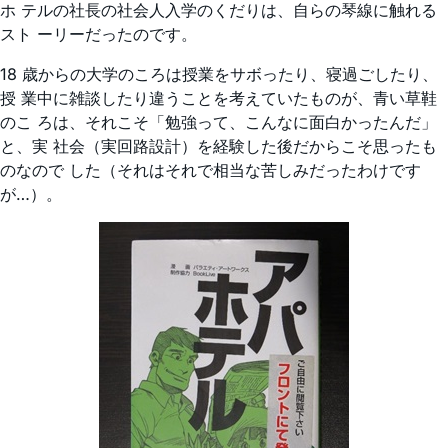
ホ テルの社長の社会人入学のくだりは、自らの琴線に触れる
スト ーリーだったのです。
18 歳からの大学のころは授業をサボったり、寝過ごしたり、
授 業中に雑談したり違うことを考えていたものが、青い草鞋
のこ ろは、それこそ「勉強って、こんなに面白かったんだ」
と、実 社会（実回路設計）を経験した後だからこそ思ったも
のなので した（それはそれで相当な苦しみだったわけです
が…）。