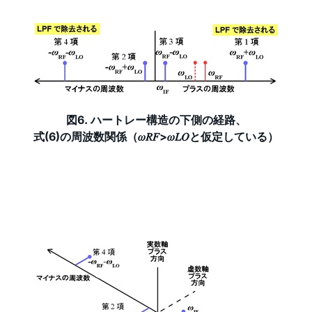
図6. ハートレー構造の下側の経路、
式(6)の周波数関係（𝜔𝑅𝐹>𝜔𝐿𝑂と仮定している）