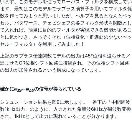
います。このモデルを使ってローパス・フィルタを構成してい
ます。最初はこのモデルでラプラス演算子を用いてフィルタ係
数を作ってみようと思いましたが、ヘルプを見るとなんとベッ
セル、バタワース、チェビシェフの各フィルタ形状を関数とし
て入れれば、簡単に目的のフィルタが実現できる機能があるこ
とに気がつき、さっそくそれ（位相変化・群遅延の少ないベッ
セル・フィルタ）を利用してみました！
上記のラプラス伝達関数モデルの出力は45°位相を遅らせる／
進ませるCR位相シフト回路に接続され、その位相シフト回路
の出力が加算されるという構成になっています。
確かに𝝎
−𝝎
の信号が得られている
𝑹𝑭
𝑳𝑶
シミュレーション結果を図9に示します。一番下の「中間周波
数1kHz出力」のように、入力された希望波6kHzが周波数変換
され、1kHzとして出力に現れていることが分かります。