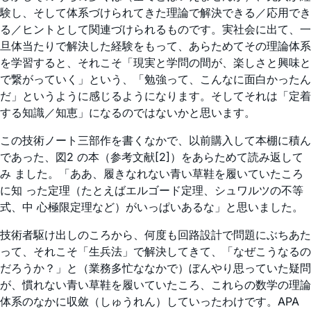
験し、そして体系づけられてきた理論で解決できる／応用でき
る／ヒントとして関連づけられるものです。実社会に出て、一
旦体当たりで解決した経験をもって、あらためてその理論体系
を学習すると、それこそ「現実と学問の間が、楽しさと興味と
で繋がっていく」という、「勉強って、こんなに面白かったん
だ」というように感じるようになります。そしてそれは「定着
する知識／知恵」になるのではないかと思います。
この技術ノート三部作を書くなかで、以前購入して本棚に積ん
であった、図2 の本（参考文献[2]）をあらためて読み返して
み ました。「ああ、履きなれない青い草鞋を履いていたころ
に知 った定理（たとえばエルゴード定理、シュワルツの不等
式、中 心極限定理など）がいっぱいあるな」と思いました。
技術者駆け出しのころから、何度も回路設計で問題にぶちあた
って、それこそ「生兵法」で解決してきて、「なぜこうなるの
だろうか？」と（業務多忙ななかで）ぼんやり思っていた疑問
が、慣れない青い草鞋を履いていたころ、これらの数学の理論
体系のなかに収斂（しゅうれん）していったわけです。APA