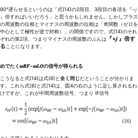
90°遅らせるというのは「式(14)の2段目、3段目の各項を『−𝑗
』倍すればいいだろう」と思うかもしれません。しかしプラス
の周波数の位相とマイナスの周波数の位相は「奇関数（ゼロを
中心として極性が逆で対称）」の関係ですので、式(14)のそれ
『+𝒋 』倍す
ぞれの第2項、つまりマイナスの周波数のぶんは
る
ことになります。
めでたく𝝎𝑹𝑭−𝝎𝑳𝑶の信号が得られる
こうなると式(14)は式(8)と
全く同じ
だということが分かりま
す。これら式(8)と式(14)は、図4の右のように足し算されるわ
けですが、これが中間周波数信号、つまり IF信号
として得られることになります。