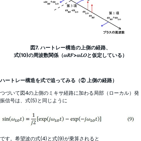
図7. ハートレー構造の上側の経路、
式(10)の周波数関係（𝜔𝑅𝐹>𝜔𝐿𝑂と仮定している）
ハートレー構造を式で追ってみる（② 上側の経路）
つづいて図4の上側のミキサ経路に加わる局部（ローカル）発
振信号は、式(5)と同じように
です。希望波の式(4)と式(9)が乗算されると