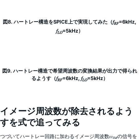
図8. ハートレー構造をSPICE上で実現してみた（𝑓
=6kHz,
𝑅𝐹
𝑓
=5kHz）
𝐿𝑂
図9. ハートレー構造で希望周波数の変換結果が出力で得られ
るようす（𝑓
=6kHz, 𝑓
=5kHz）
𝑅𝐹
𝐿𝑂
イメージ周波数が除去されるよう
すを式で追ってみる
つづいてハートレー回路に加わるイメージ周波数𝜔
の信号を
𝐼𝑀