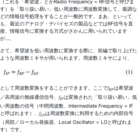
（これを「希望波」とかRadio Frequency = RF信号と呼びま
す）を「取り扱い易い」低い周波数に周波数変換して、復調な
どの情報信号処理をすることが一般的です。まあ、といって
も、最近のアナログ・デバイセズの製品などではRF信号を直
接、情報信号に変換する方式がさかんに用いられています
が…。
さて、希望波を低い周波数に変換する際に、前編で取り上げた
ような周波数ミキサが用いられます。周波数ミキサにより、
として周波数変換をすることができます。ここで𝑓
は希望波
𝑅𝐹
／高周波の無線通信信号、𝑓
は変換された「取り扱い易い」低
𝐼𝐹
い周波数の信号（中間周波数、Intermediate Frequency = IF
と呼ばれます）、𝑓
は周波数変換に利用するための内部信号
𝐿𝑂
（局部／ローカル発振器、Local Oscillator = LOと呼ばれま
す）です。