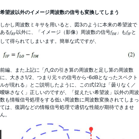
希望波以外のイメージ周波数の信号も変換してしまう
しかし周波数ミキサを用いると、図3のように本来の希望波で
ある𝑓
以外に、「イメージ（影像）周波数の信号𝑓
」も𝑓
と
𝑅𝐹
𝐼𝑀
𝐼𝐹
して得られてしまいます。簡単な式ですが、
前編、また上記に「𝑓1,𝑓2の引き算の周波数と足し算の周波数
に、大きさ1/2、つまり元々の信号から-6dBとなったスペクト
ルが現れる」とご説明したように、この式(2)は「曇りなく／
曖昧さなく」正しいのですが、「捉えたい希望波」以外の周波
数も情報信号処理をする低い周波数に周波数変換されてしまっ
ては、復調などの情報信号処理で適切な性能が期待できませ
ん。