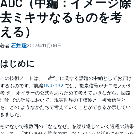
ADC（中編：イメージ除
去ミキサなるものを考
える）
著者
石井 聡
2017年11月06日
はじめに
jωt
この技術ノートは、「
」に関する話題の中編としてお届け
e
するものです。前編
TNJ-032
では、複素信号がナニモノかを
考 え、オイラーの公式をあらためて考えていきながら、回路
理論 での計算において、現実世界の正弦波と、複素信号と
を、どの ようなかたちで考えていくことができるか示してい
きました。
そのなかで複数回の「なぜなぜ」を繰り返していく過程の結果
として、「すいません降参です」なんというお話をさせていた