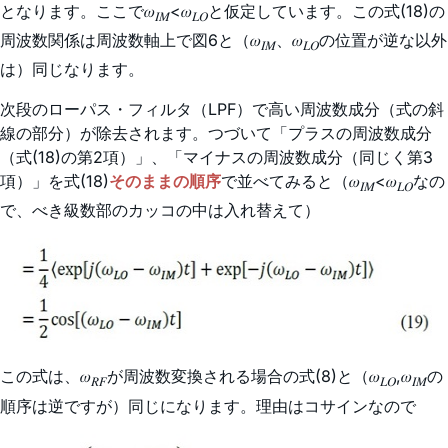
となります。ここで𝜔
<𝜔
と仮定しています。この式(18)の
𝐼𝑀
𝐿𝑂
周波数関係は周波数軸上で図6と（𝜔
、𝜔
の位置が逆な以外
𝐼𝑀
𝐿𝑂
は）同じなります。
次段のローパス・フィルタ（LPF）で高い周波数成分（式の斜
線の部分）が除去されます。つづいて「プラスの周波数成分
（式(18)の第2項）」、「マイナスの周波数成分（同じく第3
項）」を式(18)
そのままの順序
で並べてみると（𝜔
<𝜔
なの
𝐼𝑀
𝐿𝑂
で、べき級数部のカッコの中は入れ替えて）
この式は、𝜔
が周波数変換される場合の式(8)と（𝜔
,𝜔
の
𝑅𝐹
𝐿𝑂
𝐼𝑀
順序は逆ですが）同じになります。理由はコサインなので