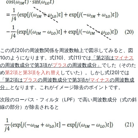
この式(20)の周波数関係を周波数軸上で図示してみると、図
10のようになります。式(10)、式(11)では
「第2項は
マイナス
の周波数成分で第3項が
プラス
の周波数成分」
でした（そのた
め
第2項と第3項を入れ替え
していた）。しかし式(20)では
「第2項は
プラス
の周波数成分で第3項が
マイナス
の周波数成
分」
となります。これがイメージ除去のポイントです。
次段のローパス・フィルタ（LPF）で高い周波数成分（式の斜
線の部分）が除去されると