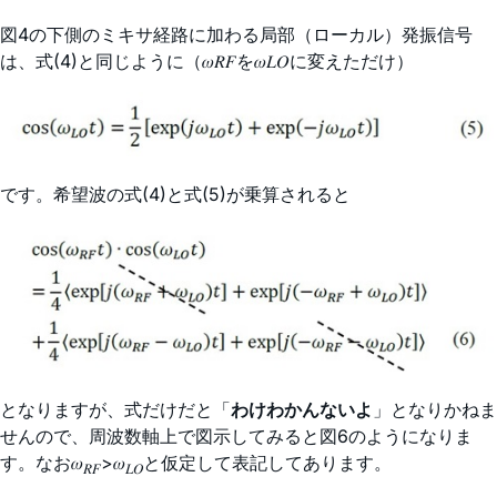
図4の下側のミキサ経路に加わる局部（ローカル）発振信号
は、式(4)と同じように（𝜔𝑅𝐹を𝜔𝐿𝑂に変えただけ）
です。希望波の式(4)と式(5)が乗算されると
となりますが、式だけだと「
わけわかんないよ
」となりかねま
せんので、周波数軸上で図示してみると図6のようになりま
す。なお𝜔
>𝜔
と仮定して表記してあります。
𝑅𝐹
𝐿𝑂