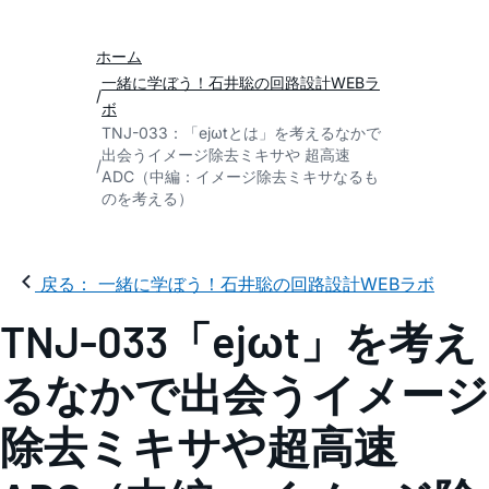
ホーム
一緒に学ぼう！石井聡の回路設計WEBラ
ボ
TNJ-033：「ejωtとは」を考えるなかで
出会うイメージ除去ミキサや 超高速
ADC（中編：イメージ除去ミキサなるも
のを考える）
戻る： 一緒に学ぼう！石井聡の回路設計WEBラボ
TNJ-033「ejωt」を考え
るなかで出会うイメージ
除去ミキサや超高速