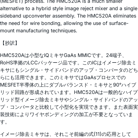
(MESFET) process. The HMC520A is a much smaller
alternative to a hybrid style image reject mixer and a single
sideband upconverter assembly. The HMC520A eliminates
the need for wire bonding, allowing the use of surface-
mount manufacturing techniques.
【抄訳】
HMC520Aは小型なIQミキサGaAs MMICです。24端子、
RoHS準拠のLCCパッケージ品です。このICはイメージ除去ミ
キサにもシングル・サイドバンドのアップ・コンバータのどち
らにも活用できます。このミキサではGaAsプロセスでの
MESFET半導体の上にダブルバランスド・ミキサと90°ハイブ
リッド回路が形成されています。HMC520Aは一般的なハイブ
リッド型イメージ除去ミキサやシングル・サイドバンドのアッ
プ・コンバータと比較して小型化を実現できます。また表面実
装技術によりワイヤボンディングの加工が不要となっていま
す。
イメージ除去ミキサは、それこそ前編の式(11)の応用として