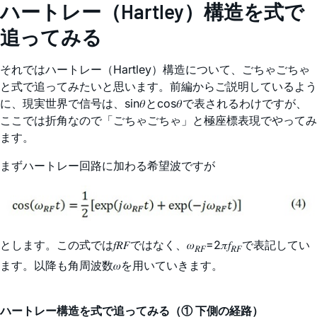
ハートレー（Hartley）構造を式で
追ってみる
それではハートレー（Hartley）構造について、ごちゃごちゃ
と式で追ってみたいと思います。前編からご説明しているよう
に、現実世界で信号は、sin𝜃とcos𝜃で表されるわけですが、
ここでは折角なので「ごちゃごちゃ」と極座標表現でやってみ
ます。
まずハートレー回路に加わる希望波ですが
とします。この式では𝑓𝑅𝐹ではなく、𝜔
=2𝜋𝑓
で表記してい
𝑅𝐹
𝑅𝐹
ます。以降も角周波数𝜔を用いていきます。
ハートレー構造を式で追ってみる（① 下側の経路）