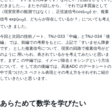
だきました…。またその話しから、「それでは本質論として
（現実世界の観測ではなく）、正弦波信号cos(𝜔
𝑡) か、複素
0
信号 exp(𝑗𝜔
𝑡)、どちらが存在しているか？」についても考え
0
ていき ました。
今回と次回の技術ノート、TNJ-033「中編」とTNJ-034「後
編」 では、前編での考察をもとに、上記で「すいません降参
です」 とした複素信号について、現実の回路で複素信号がど
のように 用いられ、表されているかを考えてみたいと思いま
す。まずこ の中編では、イメージ除去ミキシングという方法
について、そ して次の後編では、高速ADC のデータシートの
中で見つけたス ペクトル表現とその考え方をそれぞれご紹介
していきたいと思 います。
あらためて数学を学びたい