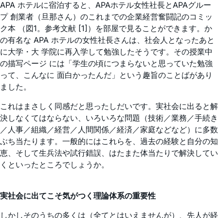
APA ホテルに宿泊すると、APAホテル女性社長とAPAグルー
プ 創業者（旦那さん）のこれまでの企業経営奮闘記のコミッ
ク本 （図1。参考文献 [1]）を部屋で見ることができます。か
の有名な APA ホテルの女性社長さんは、社会人となったあと
に大学・大 学院に再入学して勉強したそうです。その授業中
の描写ページ には「学生の頃につまらないと思っていた勉強
って、こんなに 面白かったんだ」という趣旨のことばがあり
ました。
これはまさしく同感だと思ったしだいです。実社会に出ると解
決しなくてはならない、いろいろな問題（技術／業務／手続き
／人事／組織／経営／人間関係／経済／家庭などなど）に多数
ぶち当たります。一般的にはこれらを、過去の経験と自分の知
恵、そして生兵法や試行錯誤、はたまた体当たりで解決してい
くといったところでしょうか。
実社会に出てこそ気がつく理論体系の重要性
しかしそのうちの多くは（全てとはいえませんが）、先人が経