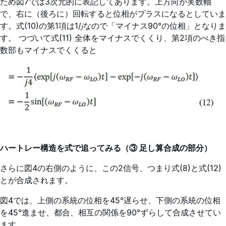
ため図7では3次元的に表記してあります。上方向が実数軸
で、右に（後ろに）回転すると位相がプラスになるとしていま
す。式(10)の第1項は1/𝑗なので「マイナス90°の位相」となりま
す。 つづいて式(11) 全体をマイナスでくくり、第2項のべき指
数部もマイナスでくくると
ハートレー構造を式で追ってみる（③ 足し算合成の部分）
さらに図4の右側のように、この2信号、つまり式(8)と式(12)
とが合成されます。
図4では、上側の系統の位相を45°遅らせ、下側の系統の位相
を45°進ませ、都合、相互の関係を90°ずらして合成させてい
ます。