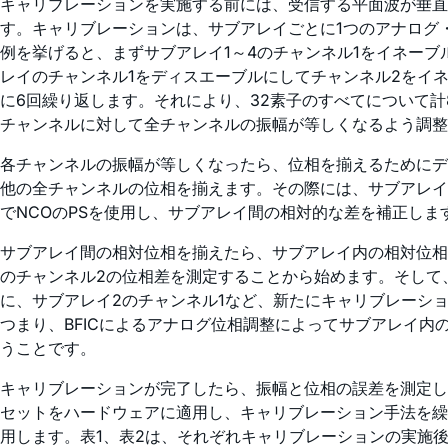
キャリブレーションを実施する前には、受信する平面波が垂直
す。キャリブレーションは、サブアレイごとに1つのアナログ
例を挙げると、まずサブアレイ1～4のチャンネル1をイネーブ
レイのチャンネル1をディスエーブルにしてチャンネル2をイ
に6回繰り返します。それにより、32素子のすべてについて計
チャンネルに対して全チャンネルの振幅が等しくなるよう調整
各チャンネルの振幅が等しくなったら、位相を揃えるためにデ
他の全チャンネルの位相を揃えます。その際には、サブアレイ
でNCOのPSを使用し、サブアレイ間の相対的な差を補正しま
サブアレイ間の相対位相を揃えたら、サブアレイ内の相対位相の
のチャンネル2の位相差を測定することから始めます。そして
に、サブアレイ2のチャンネル1など、新たにキャリブレーシ
つまり、BFICによるアナログ位相調整によってサブアレイ内
うことです。
キャリブレーションが完了したら、振幅と位相の誤差を測定し
セットをハードウェアに適用し、キャリブレーション手法を繰
用します。表1、表2は、それぞれキャリブレーションの実施