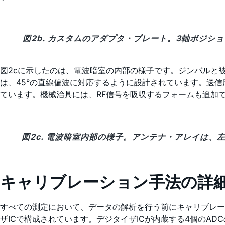
図2b. カスタムのアダプタ・プレート。3軸ポジショ
図2cに示したのは、電波暗室の内部の様子です。ジンバルと
は、45°の直線偏波に対応するように設計されています。送
ています。機械治具には、RF信号を吸収するフォームも追加
図2c. 電波暗室内部の様子。アンテナ・アレイは、
キャリブレーション手法の詳
すべての測定において、データの解析を行う前にキャリブレーショ
ザICで構成されています。デジタイザICが内蔵する4個のAD