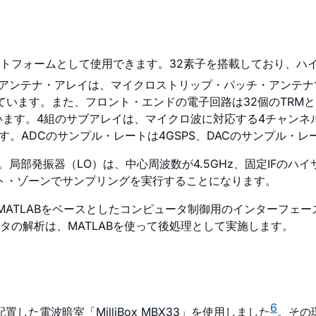
トフォームとして使用できます。32素子を搭載しており、ハ
面アンテナ・アレイは、マイクロストリップ・パッチ・アンテナ
ています。また、フロント・エンドの電子回路は32個のTRMと8
す。4組のサブアレイは、マイクロ波に対応する4チャンネルのD
す。ADCのサンプル・レートは4GSPS、DACのサンプル・レー
。局部発振器（LO）は、中心周波数が4.5GHz、固定IFのハイ
スト・ゾーンでサンプリングを実行することになります。
MATLABをベースとしたコンピュータ制御用のインターフェ
の解析は、MATLABを使って後処理として実施します。
6
した電波暗室「MilliBox MBX33」を使用しました
。その