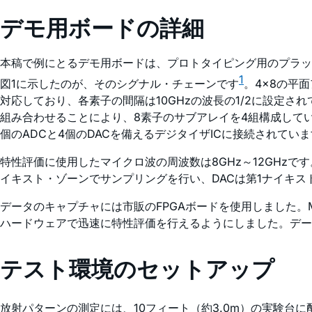
デモ用ボードの詳細
本稿で例にとるデモ用ボードは、プロトタイピング用のプラッ
1
図1に示したのが、そのシグナル・チェーンです
。4×8の平
対応しており、各素子の間隔は10GHzの波長の1/2に設定され
組み合わせることにより、8素子のサブアレイを4組構成していま
個のADCと4個のDACを備えるデジタイザICに接続されていま
特性評価に使用したマイクロ波の周波数は8GHz～12GHzです
イキスト・ゾーンでサンプリングを行い、DACは第1ナイキ
データのキャプチャには市販のFPGAボードを使用しました。
ハードウェアで迅速に特性評価を行えるようにしました。データ
テスト環境のセットアップ
放射パターンの測定には、10フィート（約3.0m）の実験台に配置