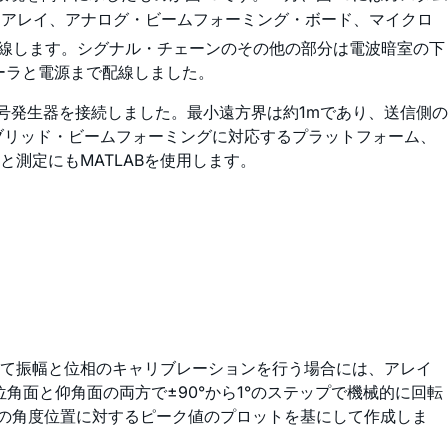
ナ・アレイ、アナログ・ビームフォーミング・ボード、マイクロ
配線します。シグナル・チェーンのその他の部分は電波暗室の下
ローラと電源まで配線しました。
号発生器を接続しました。最小遠方界は約1mであり、送信側の
イブリッド・ビームフォーミングに対応するプラットフォーム、
測定にもMATLABを使用します。
いて振幅と位相のキャリブレーションを行う場合には、アレイ
位角面と仰角面の両方で±90°から1°のステップで機械的に回転
イの角度位置に対するピーク値のプロットを基にして作成しま