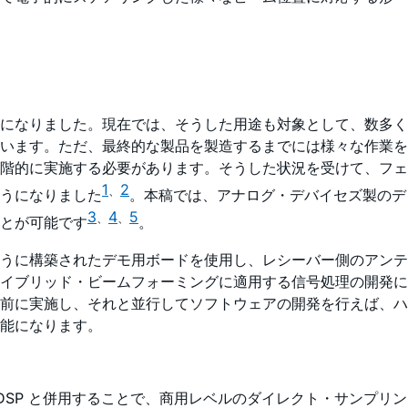
になりました。現在では、そうした用途も対象として、数多く
ています。ただ、最終的な製品を製造するまでには様々な作業を
階的に実施する必要があります。そうした状況を受けて、フェ
1
2
、
うになりました
。本稿では、アナログ・デバイセズ製のデ
3
4
5
、
、
とが可能です
。
うに構築されたデモ用ボードを使用し、レシーバー側のアンテ
イブリッド・ビームフォーミングに適用する信号処理の開発に
前に実施し、それと並行してソフトウェアの開発を行えば、ハ
能になります。
込みDSP と併用することで、商用レベルのダイレクト・サンプリン