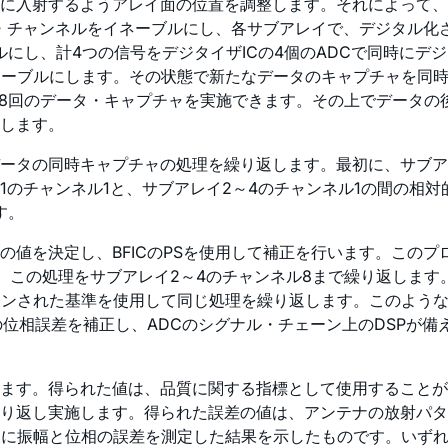
に入射するようアレイ面の位置を調整します。それによって、
・チャンネルをイネーブルにし、各サブアレイで、デジタル化さ
ルにし、計4つの信号をデジタイザICの4個のADCで同時に
ネーブルにします。その状態で新たなデータのキャプチャを同
8回のデータ・キャプチャを実施できます。その上でデータの後
します。
ータの同時キャプチャの処理を繰り返します。最初に、サブア
1のチャンネル1と、サブアレイ2～4のチャンネル1の間の相
す。
値を決定し、BFICのPSを使用して補正を行います。このプ
、この処理をサブアレイ2～4のチャンネル8まで繰り返します
ョンされた基準を使用して同じ処理を繰り返します。このよう
の位相誤差を補正し、ADCのシグナル・チェーン上のDSPが備
ます。得られた値は、品質に関する指標として使用することが
り返し実施します。得られた誤差の値は、アンテナの放射パタ
後に振幅と位相の誤差を測定した結果を示したものです。いずれ