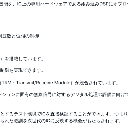
た機能を、IC上の専用ハードウェアである組み込みDSPにオフ
r）による周波数と位相の制御
IC）を搭載しています。
制御を実現できます。
Transmit/Receive Module）が統合されています。
ーションに固有の無線信号に対するデジタル処理の評価に向け
とするテスト環境でICを直接検証することができます。つま
られた教訓を次世代のICに反映する機会がもたらされます。