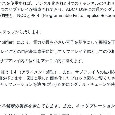
。これを使用すれば、デジタル化された4つのチャンネルのそれ
1つのサブアレイが構成されており、ADCとDSPに共通のシ
COとPFIR（Programmable Finite Impulse
ステップから成ります。
 Gain Amplifier）により、電力が最も小さい素子を基準にして振
より、サブアレイごとの自然基準素子に対してサブアレイ全体としての
て各サブアレイ内の位相をアナログ的に揃えます。
幅を揃えます（アライメント処理）。また、サブアレイ内の位相を
位相を揃えます。図3に示した簡略化したブロック図をご覧くだ
ャリブレーションを適切に行うためにシグナル・チェーンで使
ジタル領域の境界を示してします。また、キャリブレーショ