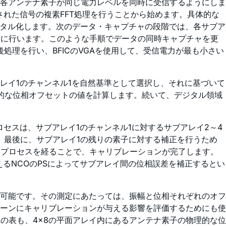
各アンテナ素子が同じ電力レベルを同時に受信するようにしま
れた信号の複素FFT処理を行うことから始めます。具体的な
デジタル化します。次のデータ・キャプチャの段階では、各サブア
時に行います。このような手順でデータの同時キャプチャを更
処理を行い、BFICのVGAを使用して、受信電力が最も小さい
レイ1のチャンネル1を自然基準として選択し、それに基づいて
対的な位相オフセットの値を計算します。続いて、デジタル領域
ロセスは、サブアレイ1のチャンネル1に対するサブアレイ2～4
。最後に、サブアレイ1の残りの素子に対する補正を行うため
なプロセスを経ることで、キャリブレーションが完了します。
えるNCOのPSによってサブアレイ間の位相誤差を補正するとい
可能です。その測定にあたっては、振幅と位相それぞれのオフ
ーンにキャリブレーションが与える影響を評価するためにも使
の表も、4×8の平面アレイ内にあるアンテナ素子の物理的な位