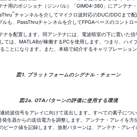
ナ用のポジショナ（ジンバル）「GIM04-380」にアンテ
™
hru
チャンネルを介してマイクロ波対応のDUC/DDCまで
も、PassThruチャンネルを介してFPGAベースのコント
テナを配置します。同アンテナには、電波暗室の下に置いた信
としては、MATLABが稼働するPCを使用します。つまり、ハ
することになります。また、本稿で紹介するキャリブレーションと
図1. プラットフォームのシグナル・チェーン
図2a. OTAパターンの評価に使用する環境
は連続波信号をアレイに向けて送出します。すべての素子につ
うに信号発生器からの送信電力を調整します。アンテナ・アレイを方
幅のピーク値を記録します。放射パターンは、アンテナ・アレ