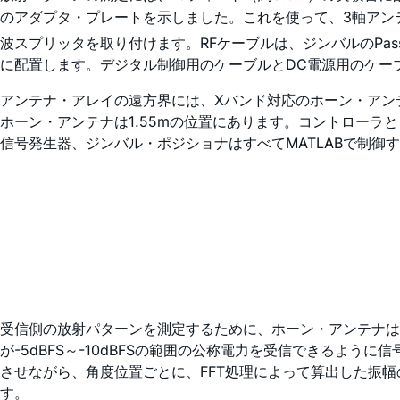
のアダプタ・プレートを示しました。これを使って、3軸アンテ
波スプリッタを取り付けます。RFケーブルは、ジンバルのPassT
に配置します。デジタル制御用のケーブルとDC電源用のケーブル
アンテナ・アレイの遠方界には、Xバンド対応のホーン・アン
ホーン・アンテナは1.55mの位置にあります。コントローラ
信号発生器、ジンバル・ポジショナはすべてMATLABで制御
受信側の放射パターンを測定するために、ホーン・アンテナ
が-5dBFS～-10dBFSの範囲の公称電力を受信できるよ
させながら、角度位置ごとに、FFT処理によって算出した振
す。