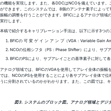
の機能を実現します。また、各DDCはNCOを備えています
ができます。このシステムでは、8個のアンテナ素子によって
振幅の調整を行うことができます。BFICによるアナログ領域の調整と、N
実行します。
本稿で紹介するキャリブレーション手法は、以下に示す3つの
BFICの 可 変 ゲ イ ン ア ン プ（VGA：Variable
NCOの位相シフタ（PS：Phase Shifter）に
BFICのPSにより、サブアレイごとの基準素子に対し
アナログ領域では、BFICのVGAを使用してアレイ全体の振
では、NCOのPSを使用することにより各サブアレイ全体で
うに分割されているのかがわかります。また、この図では、キ
図3. システムのブロック図。アナログ領域とデ