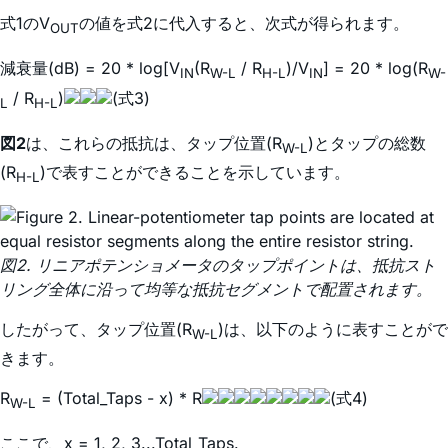
式1のV
の値を式2に代入すると、次式が得られます。
OUT
減衰量(dB) = 20 * log[V
(R
/ R
)/V
] = 20 * log(R
IN
W-L
H-L
IN
W-
/ R
)
(式3)
L
H-L
図2
は、これらの抵抗は、タップ位置(R
)とタップの総数
W-L
(R
)で表すことができることを示しています。
H-L
図2. リニアポテンショメータのタップポイントは、抵抗スト
リング全体に沿って均等な抵抗セグメントで配置されます。
したがって、タップ位置(R
)は、以下のように表すことがで
W-L
きます。
R
= (Total_Taps - x) * R
(式4)
W-L
ここで、x = 1, 2, 3...Total_Taps.