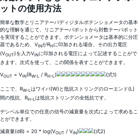
ットの使用方法
簡単な数学とリニアテーパディジタルポテンショメータの基本
的な理解を通じて、リニアテーパポットから対数テーパポット
を実現することができます。ポテンショメータは基本的に分圧
器であるため、V
がR
に印加される場合、その出力電圧
IN
H
(V
)を入力V
に印加される電圧によって記述することがで
OUT
IN
きます。次式を使って、この関係を表すことができます。
V
= V
(R
/ R
)
(式1)
OUT
IN
W-L
H-L
ここで、R
はワイパ(W)と抵抗ストリングのローエンド(L)
W-L
間の抵抗、R
は抵抗ストリングの全抵抗です。
H-L
デシベル単位での任意の信号の減衰量を次式によって求めるこ
とができます。
減衰量(dB) = 20 * log(V
/ V
)
(式2)
OUT
IN