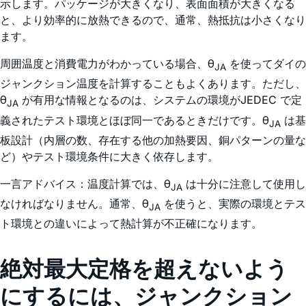
示します。パッケージが大きくなり、表面面積が大きくなる
と、より効率的に放熱できるので、通常、熱抵抗は小さくなり
ます。
周囲温度と消費電力がわかっている場合、θ
を使ってダイの
JA
ジャンクション温度を計算することもよくあります。ただし、
θ
が有用な情報となるのは、システムの環境がJEDEC で定
JA
義されたテスト環境とほぼ同一であるときだけです。θ
は基
JA
板設計（内層の数、存在する他の加熱要因、銅パターンの量な
ど）やテスト環境条件に大きく依存します。
一言アドバイス：温度計算では、θ
は十分に注意して使用し
JA
なければなりません。通常、θ
を使うと、実際の環境とテス
JA
ト環境との違いによって熱計算が不正確になります。
絶対最大定格を超えないよう
にするには、ジャンクション