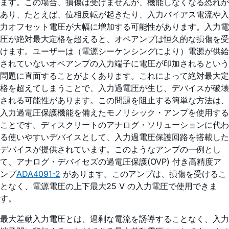
ます。この場合、損傷は受けませんが、機能しなくなる恐れが
あり、たとえば、位相反転が起きたり、入力バイアス電流や入
力オフセット電圧が大幅に増加する可能性があります。入力電
圧が絶対最大定格を超えると、オペアンプは恒久的な損傷を受
けます。ユーザーは（電源シーケンシングにより）電源が供給
されていないオペアンプの入力端子に電圧が印加されるという
問題に直面することがよくあります。これによって絶対最大定
格を超えてしまうことで、入力過電圧が生じ、デバイスが破壊
される可能性があります。この問題を阻止する簡単な方法は、
入力過電圧保護機能を備えたモノリシック・アンプを使用する
ことです。ディスクリートのアナログ・ソリューションに代わ
る使いやすいデバイスとして、入力過電圧保護回路を搭載した
デバイスが提供されています。このようなアンプの一例とし
て、アナログ・デバイセズの過電圧保護(OVP) 付き高精度ア
ンプ
ADA4091-2
があります。このアンプは、損傷を受けるこ
となく、電源電圧の上下最大25 V の入力電圧で使用できま
す。
最大差動入力電圧とは、過剰な電流を誘導することなく、入力