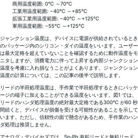
商用温度範囲: 0°C ～70°C
工業用温度範囲: −40°C ～+85°C
拡張工業用温度範囲: −40°C ～+125°C
軍用温度範囲: −55°C ～+125°C
ジャンクション温度は、デバイスに電源が供給されているとき
のパッケージ内のシリコン・ダイの温度をいいます。ユーザー
は最大定格を超えていないことを確認するために動作温度をモ
ニタしますが、消費電力に伴って上昇する内部ジャンクション
温度を考慮に入れ損なうことがよくあります。ジャンクション
温度の計算については、この記事の後半で説明します。
リードの半田処理温度は、手作業で半田処理するときにパッケ
ージの端子に加えることができる温度をいいます。図1 では、
リードのハンダ処理温度の絶対最大定格である300°C が60 秒
間続くと、デバイスが損傷を受ける可能性があることを示して
います。ただし、信頼性の面で懸念があるため、手作業のハン
ダ処理は推奨しません。
アナログ・デバイセズでは、Sn-Pb 有鉛リードと無鉛リード