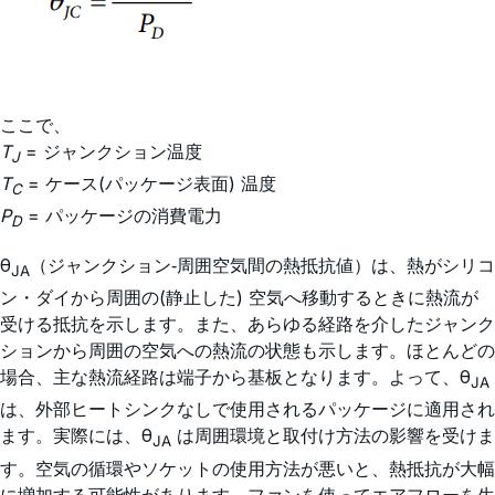
ここで、
T
= ジャンクション温度
J
T
= ケース(パッケージ表面) 温度
C
P
= パッケージの消費電力
D
θ
（ジャンクション‐周囲空気間の熱抵抗値）は、熱がシリコ
JA
ン・ダイから周囲の(静止した) 空気へ移動するときに熱流が
受ける抵抗を示します。また、あらゆる経路を介したジャンク
ションから周囲の空気への熱流の状態も示します。ほとんどの
場合、主な熱流経路は端子から基板となります。よって、θ
JA
は、外部ヒートシンクなしで使用されるパッケージに適用され
ます。実際には、θ
は周囲環境と取付け方法の影響を受けま
JA
す。空気の循環やソケットの使用方法が悪いと、熱抵抗が大幅
に増加する可能性があります。ファンを使ってエアフローを生