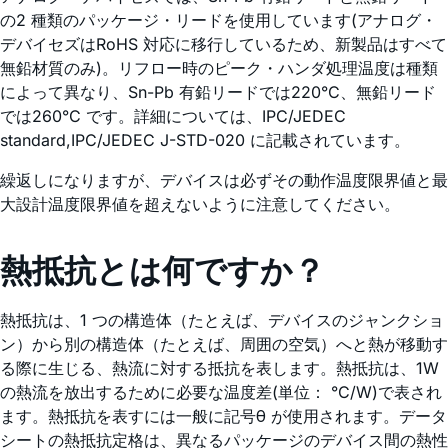
の2 種類のパッケージ・リードを使用しています(アナログ・
デバイセズはRoHS 対応に移行しているため、新製品はすべて
無鉛材質のみ)。リフロー時のピーク・ハンダ処理温度は種類
によって異なり、Sn-Pb 有鉛リードでは220°C、無鉛リード
では260°C です。詳細については、IPC/JEDEC
standard,IPC/JEDEC J-STD-020 に記載されています。
繰返しになりますが、デバイスは必ずその動作温度限界値と最
大設計温度限界値を超えないように注意してください。
熱抵抗とは何ですか？
熱抵抗は、1 つの構造体（たとえば、デバイスのジャンクショ
ン）から別の構造体（たとえば、周囲の空気）へと熱が移動す
る際に生じる、熱流に対する抵抗を表します。熱抵抗は、1W
の熱流を放出するために必要な温度差(単位： °C/W)で表され
ます。熱抵抗を表すには一般に記号θ が使用されます。データ
シートの熱抵抗定格は、異なるパッケージのデバイス間の熱性