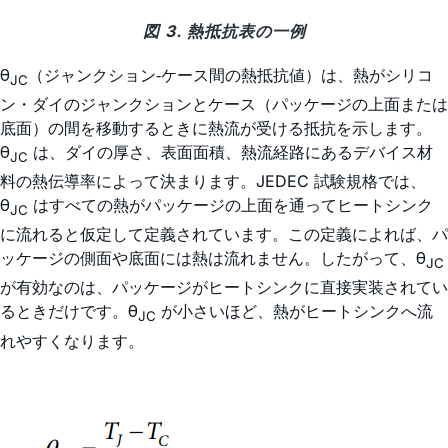
図 3. 熱抵抗表の一例
θ
（ジャンクション‐ケース間の熱抵抗値）は、熱がシリコ
JC
ン・ダイのジャンクションとケース（パッケージの上面または
底面）の間を移動するときに熱流が受ける抵抗を示します。
θ
は、ダイの厚さ、表面面積、熱流経路にあるデバイス材
JC
料の熱伝導率によって決まります。JEDEC 試験規格では、
θ
はすべての熱がパッケージの上面を通ってヒートシンク
JC
に流れると仮定して定義されています。この定義によれば、パ
ッケージの側面や底面には熱は流れません。したがって、θ
JC
が有効なのは、パッケージがヒートシンクに直接実装されてい
るときだけです。θ
が小さいほど、熱がヒートシンクへ流
JC
れやすくなります。