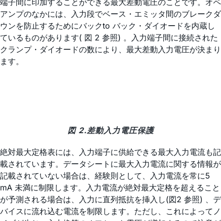
端子間に印加することができる最大差動電圧のことです。オペ
アンプのなかには、入力段でベース・エミッタ間のブレークダ
ウンを防止するためにバックto バック・ダイオードを内蔵し
ているものがあります( 図 2 参照) 。入力端子間に接続された
クランプ・ダイオードの数により、最大差動入力電圧が決まり
ます。
図 2.差動入力電圧保護
絶対最大定格表には、入力端子に供給できる最大入力電流も記
載されています。データシートに最大入力電流に関する情報が
記載されていない場合は、経験則として、入力電流を常に5
mA 未満に制限します。入力電流が絶対最大定格を超えること
が予測される場合は、入力に直列抵抗を挿入し(図2 参照) 、デ
バイスに流れ込む電流を制限します。ただし、これによってノ