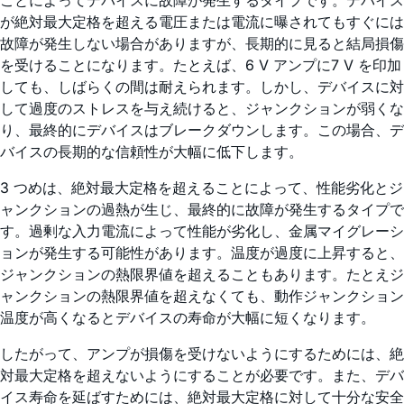
ことによってデバイスに故障が発生するタイプです。デバイス
が絶対最大定格を超える電圧または電流に曝されてもすぐには
故障が発生しない場合がありますが、長期的に見ると結局損傷
を受けることになります。たとえば、6 V アンプに7 V を印加
しても、しばらくの間は耐えられます。しかし、デバイスに対
して過度のストレスを与え続けると、ジャンクションが弱くな
り、最終的にデバイスはブレークダウンします。この場合、デ
バイスの長期的な信頼性が大幅に低下します。
3 つめは、絶対最大定格を超えることによって、性能劣化とジ
ャンクションの過熱が生じ、最終的に故障が発生するタイプで
す。過剰な入力電流によって性能が劣化し、金属マイグレーシ
ョンが発生する可能性があります。温度が過度に上昇すると、
ジャンクションの熱限界値を超えることもあります。たとえジ
ャンクションの熱限界値を超えなくても、動作ジャンクション
温度が高くなるとデバイスの寿命が大幅に短くなります。
したがって、アンプが損傷を受けないようにするためには、絶
対最大定格を超えないようにすることが必要です。また、デバ
イス寿命を延ばすためには、絶対最大定格に対して十分な安全