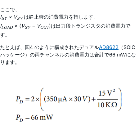
ここで、
I
× V
は静止時の消費電力を指します。
SY
SY
I
× (
V
− V
)は出力段トランジスタの消費電力で
LOAD
SY
OUT
す。
たとえば、図4 のように構成されたデュアル
AD8622
（SOIC
パッケージ）の両チャンネルの消費電力は合計で66 mWにな
ります。