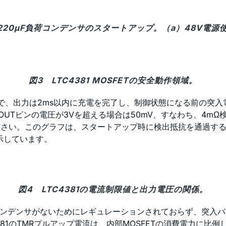
回路の220µF負荷コンデンサのスタートアップ。（a）48V電
図3 LTC4381 MOSFETの安全動作領域。
で、出力は2ms以内に充電を完了し、制御状態になる前の突入
UTピンの電圧が3Vを超える場合は50mV、すなわち、4mΩ検出
ください。このグラフは、スタートアップ時に検出抵抗を通過する
示しています。
図4 LTC4381の電流制限値と出力電圧の関係。
コンデンサがないためにレギュレーションされておらず、突入パ
4381のTMRプルアップ電流は、内部MOSFETの消費電力に