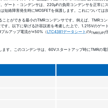
。ゲート・コンデンサは、220µFの負荷コンデンサを正常に
は短絡障害発生時にMOSFETを保護します。これについては
げることができる最小のTMRコンデンサです。例えば、TMRコンデ
値です。以下に挙げる許容誤差を考慮した上で、1.215Vのゲー
Rプルアップ電流が±50%（
LTC4381データシート
のI
TMR(UP)
します。このコンデンサは、60Vスタートアップ時にTMRの電