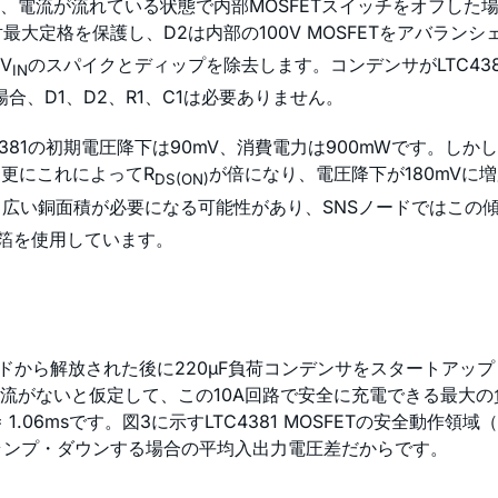
、電流が流れている状態で内部MOSFETスイッチをオフした
対最大定格を保護し、D2は内部の100V MOSFETをアバラ
V
のスパイクとディップを除去します。コンデンサがLTC43
IN
合、D1、D2、R1、C1は必要ありません。
TC4381の初期電圧降下は90mV、消費電力は900mWです。
、更にこれによってR
が倍になり、電圧降下が180mVに増
DS(ON)
り広い銅面積が必要になる可能性があり、SNSノードではこの傾向
箔を使用しています。
ンドから解放された後に220µF負荷コンデンサをスタートアップ
流がないと仮定して、この10A回路で安全に充電できる最大の負荷
 = 1.06msです。図3に示すLTC4381 MOSFETの安全動作
でランプ・ダウンする場合の平均入出力電圧差だからです。