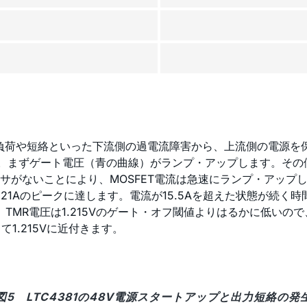
荷や短絡といった下流側の過電流障害から、上流側の電源を保護
す。まずゲート電圧（青の曲線）がランプ・アップします。その値
ないことにより、MOSFET電流は急速にランプ・アップします。
1Aのピークに達します。電流が15.5Aを超えた状態が続く時間
。TMR電圧は1.215Vのゲート・オフ閾値よりはるかに低い
1.215Vに近付きます。
図5 LTC4381の48V電源スタートアップと出力短絡の発