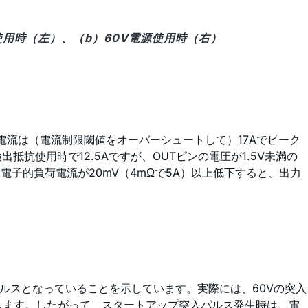
源使用時（左）、（b）60V電源使用時（右）
電流は（電流制限閾値をオーバーシュートして）17Aでピーク
抵抗使用時で12.5Aですが、OUTピンの電圧が1.5V未満の
電子的負荷電流が20mV（4mΩで5A）以上低下すると、出力
ルスとなっていることを示しています。実際には、60Vの突入
比例します。したがって、スタートアップ突入パルス発生時は、電