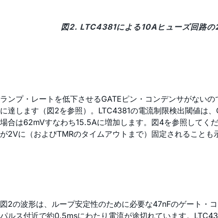
図2. LTC4381による10Aヒューズ
ランプ・レートを低下させるGATEピン・コンデンサがないの
に達します（図2を参照）。LTC4381の電流制限検出閾値は、O
場合は62mVすなわち15.5Aに増加します。図4を参照して
が2Vに（およびTMRのタイムアウトまで）固定されることも
図2の波形は、ループ安定性のために必要な47nFのゲート・
パルス付近で約0.5msにわたり電流が途切れています。LTC