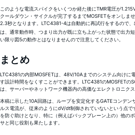
このような電流スパイクをいくつか経た後にTMR電圧が1.215
クールダウン・サイクルが完了するまでMOSFETをオンしませ
2.3秒となります。LTC4381-4は自動的に再試行をす
は、通常動作時、つまり出力が既に立ち上がった状態で出力短絡が
い限り図5の動作とはなりませんので注意してください。
まとめ
LTC4381の内部MOSFETは、48V/10Aまでのシステ
す設計時間をなくすことができます。LTC4381のMOSFE
は、サーバーやネットワーク機器内の高価なエレクトロニクス
本稿に示した10A回路は、ループを安定化するGATEコン
ルス電流が、従来のようにdV/dt制御されていないという点
を防ぐ助けとなり、特に（例えばバックプレーン上の）他のボ
サと同じ役割も果たします。