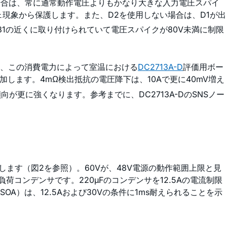
場合は、常に通常動作電圧よりもかなり大きな入力電圧スパイ
ンシェ現象から保護します。また、D2を使用しない場合は、D1が出
81の近くに取り付けられていて電圧スパイクが80V未満に制限
しかし、この消費電力によって室温における
DC2713A-D
評価用ボー
加します。4mΩ検出抵抗の電圧降下は、10Aで更に40mV増え
が更に強くなります。参考までに、DC2713A-DのSNSノー
します（図2を参照）。60Vが、48V電源の動作範囲上限と見
コンデンサです。220µFのコンデンサを12.5Aの電流制限
領域（SOA）は、12.5Aおよび30Vの条件に1ms耐えられることを示