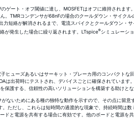
Vのゲート・オフ閾値に達し、MOSFETはオフに維持されます。
ん。TMRコンデンサが68nFの場合のクールダウン・サイクル
るので、出力短絡が解消されるまで、電流スパイクとクールダウン
®
発生した場合に繰り返されます。LTspice
シミュレーショ
ム向けに電子ヒューズあるいはサーキット・ブレーカ用のコンパクト
TのSOAは出荷時にテストされ、デバイスごとに確保されています
を保護する、信頼性の高いソリューションを構築する助けとな
デンサがないためにある種の独特な動作を示すので、その点に留
です。ただし、これらは短時間の過渡的な現象で、持続時間は数
ードと電源を共有する場合に有効です。他のボードと電源を共