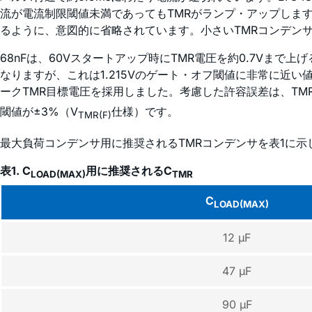
流が電流制限閾値未満であってもTMRがランプ・アップします
るように、意図的に省略されています。小さいTMRコンデンサ
68nFは、60Vスタートアップ時にTMR電圧を約0.7Vまで上
なりますが、これは1.215Vのゲート・オフ閾値に非常に近い
ークTMR目標電圧を採用しました。考慮した許容誤差は、TM
閾値が±3%（V
仕様）です。
TMR(F)
最大負荷コンデンサ用に推奨されるTMRコンデンサを表1に示
表1. C
用に推奨されるC
LOAD(MAX)
TMR
C
LOAD(MAX)
12 µF
47 µF
90 µF