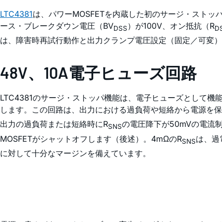
LTC4381
は、パワーMOSFETを内蔵した初のサージ・ストッ
ース・ブレークダウン電圧（BV
）が100V、オン抵抗（R
DSS
D
は、障害時再試行動作と出力クランプ電圧設定（固定／可変）
48V、10A電子ヒューズ回路
LTC4381のサージ・ストッパ機能は、電子ヒューズとして機能
します。この回路は、出力における過負荷や短絡から電源を保
出力の過負荷または短絡時にR
の電圧降下が50mVの電流
SNS
MOSFETがシャットオフします（後述）。4mΩのR
は、過
SNS
に対して十分なマージンを備えています。