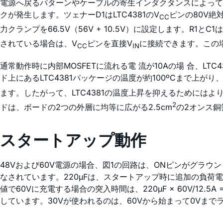
電源へ戻るパターンやケーブルの寄生インダクタンスによって
クが発生します。ツェナーD1はLTC4381のV
ピンの80V絶
CC
力クランプを66.5V（56V + 10.5V）に設定します。R1とC1は
されている場合は、V
ピンを直接V
に接続できます。この場
CC
IN
通常動作時に内部MOSFETに流れる電 流が10Aの場 合、L
ド上にあるLTC4381パッケージの温度が約100ºCまで上がり
ます。したがって、LTC4381の温度上昇を抑えるためにはよ
2
ドは、ボードの2つの外層に均等に広がる2.5cm
の2オンス銅
スタートアップ動作
48Vおよび60V電源の場合、図1の回路は、ONピンがグラウ
なされています。220µFは、スタートアップ時に追加の負荷電
値で60Vに充電する場合の突入時間は、220µF × 60V/12.5A
しています。30Vが使われるのは、60Vから始まって0Vま