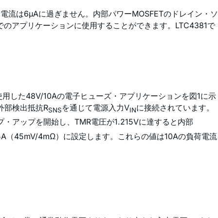
電流は6µAに過ぎません。内部パワーMOSFETのドレイン・ソ
でのアプリケーションに使用することができます。LTC4381で
使用した48V/10Aの電子ヒューズ・アプリケーションを図1に示
外部検出抵抗R
を通じて電源入力V
に接続されています。
SNS
IN
・アップを開始し、TMR電圧が1.215Vに達すると内部
25A（45mV/4mΩ）に設定します。これらの値は10Aの負荷電流