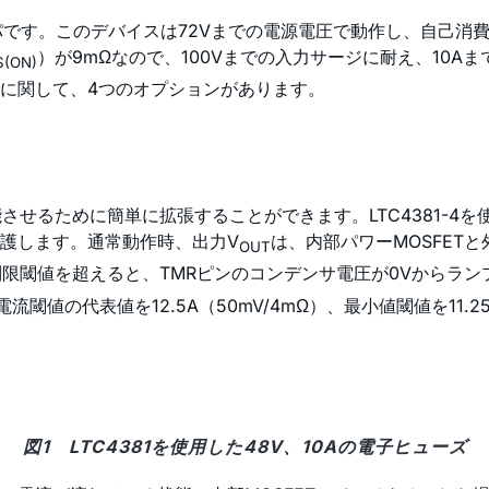
パです。このデバイスは72Vまでの電源電圧で動作し、自己消費
）が9mΩなので、100Vまでの入力サージに耐え、10Aま
S(ON)
に関して、4つのオプションがあります。
させるために簡単に拡張することができます。LTC4381-4を
護します。通常動作時、出力V
は、内部パワーMOSFETと
OUT
制限閾値を超えると、TMRピンのコンデンサ電圧が0Vからランプ
電流閾値の代表値を12.5A（50mV/4mΩ）、最小値閾値を11.
図1 LTC4381を使用した48V、10Aの電子ヒューズ