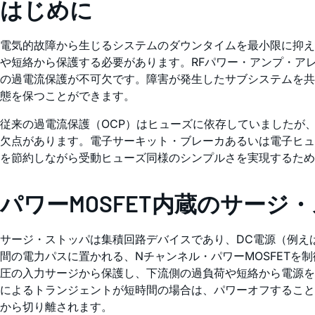
はじめに
電気的故障から生じるシステムのダウンタイムを最小限に抑え
や短絡から保護する必要があります。RFパワー・アンプ・ア
の過電流保護が不可欠です。障害が発生したサブシステムを共
態を保つことができます。
従来の過電流保護（OCP）はヒューズに依存していましたが
欠点があります。電子サーキット・ブレーカあるいは電子ヒュ
を節約しながら受動ヒューズ同様のシンプルさを実現するため
パワーMOSFET内蔵のサージ
サージ・ストッパは集積回路デバイスであり、DC電源（例えば
間の電力パスに置かれる、Nチャンネル・パワーMOSFET
圧の入力サージから保護し、下流側の過負荷や短絡から電源を
によるトランジェントが短時間の場合は、パワーオフすること
から切り離されます。