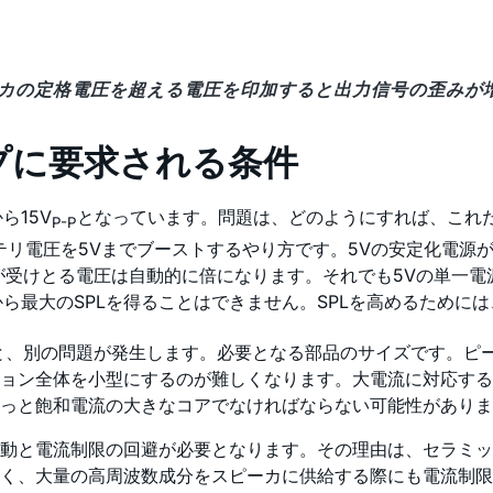
ピーカの定格電圧を超える電圧を印加すると出力信号の歪みが
プに要求される条件
ら15V
となっています。問題は、どのようにすれば、これ
P-P
リ電圧を5Vまでブーストするやり方です。5Vの安定化電源が
が受けとる電圧は自動的に倍になります。それでも5Vの単一電
ら最大のSPLを得ることはできません。SPLを高めるために
と、別の問題が発生します。必要となる部品のサイズです。ピ
ョン全体を小型にするのが難しくなります。大電流に対応する
っと飽和電流の大きなコアでなければならない可能性がありま
動と電流制限の回避が必要となります。その理由は、セラミッ
く、大量の高周波数成分をスピーカに供給する際にも電流制限