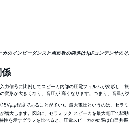
ピーカのインピーダンスと周波数の関係は1µFコンデンサの
関係
入力信号に比例してスピーカ内部の圧電フィルムが変形し、振
の変形が大きくなり、音圧が 高くなります。つまり、音量が
15V
程度であることが多い)。最大電圧というのは、セラ
P-P
増大します。図3に、セラミック スピーカを最大電圧で駆動し
数特性を示すグラフを比べると、圧電スピーカの効率は自己共振