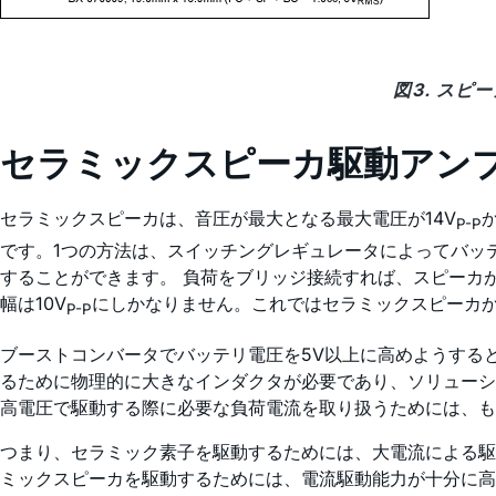
図3. ス
セラミックスピーカ駆動アン
セラミックスピーカは、音圧が最大となる最大電圧が14V
か
P-P
です。1つの方法は、スイッチングレギュレータによってバッテ
することができます。 負荷をブリッジ接続すれば、スピーカ
幅は10V
にしかなりません。これではセラミックスピーカか
P-P
ブーストコンバータでバッテリ電圧を5V以上に高めようする
るために物理的に大きなインダクタが必要であり、ソリューシ
高電圧で駆動する際に必要な負荷電流を取り扱うためには、も
つまり、セラミック素子を駆動するためには、大電流による駆
ミックスピーカを駆動するためには、電流駆動能力が十分に高