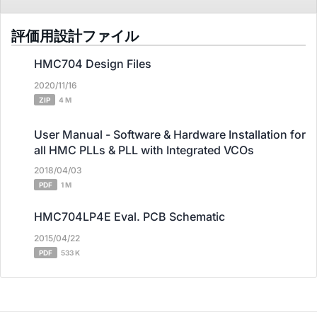
評価用設計ファイル
HMC704 Design Files
2020/11/16
ZIP
4 M
User Manual - Software & Hardware Installation for
all HMC PLLs & PLL with Integrated VCOs
2018/04/03
PDF
1 M
HMC704LP4E Eval. PCB Schematic
2015/04/22
PDF
533 K