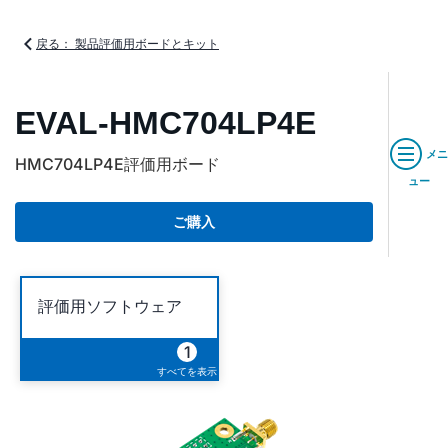
戻る： 製品評価用ボードとキット
EVAL-HMC704LP4E
メニ
HMC704LP4E評価用ボード
ュー
ご購入
評価用ソフトウェア
1
すべてを表示