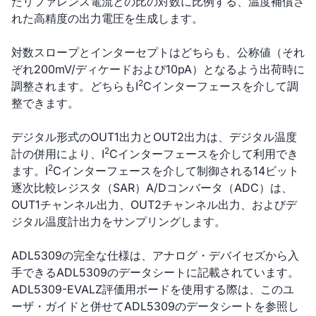
たリファレンス電流との比の対数に比例する、温度補償さ
れた高精度の出力電圧を生成します。
対数スロープとインターセプトはどちらも、公称値（それ
ぞれ200mV/ディケードおよび10pA）となるよう出荷時に
2
調整されます。どちらもI
Cインターフェースを介して調
整できます。
デジタル形式のOUT1出力とOUT2出力は、デジタル温度
2
計の併用により、I
Cインターフェースを介して利用でき
2
ます。I
Cインターフェースを介して制御される14ビット
逐次比較レジスタ（SAR）A/Dコンバータ（ADC）は、
OUT1チャンネル出力、OUT2チャンネル出力、およびデ
ジタル温度計出力をサンプリングします。
ADL5309の完全な仕様は、アナログ・デバイセズから入
手できるADL5309のデータシートに記載されています。
ADL5309-EVALZ評価用ボードを使用する際は、このユ
ーザ・ガイドと併せてADL5309のデータシートを参照し