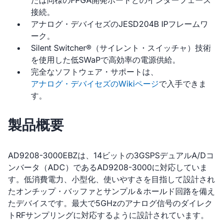
たは同様のFPGA開発ボードとのインターフェース
接続。
アナログ・デバイセズのJESD204B IPフレームワ
ーク。
Silent Switcher®（サイレント・スイッチャ）技術
を使用した低SWaPで高効率の電源供給。
完全なソフトウェア・サポートは、
アナログ・デバイセズのWikiページ
で入手できま
す。
製品概要
AD9208-3000EBZは、14ビットの3GSPSデュアルA/Dコ
ンバータ（ADC）であるAD9208-3000に対応していま
す。低消費電力、小型化、使いやすさを目指して設計され
たオンチップ・バッファとサンプル＆ホールド回路を備え
たデバイスです。最大で5GHzのアナログ信号のダイレク
トRFサンプリングに対応するように設計されています。