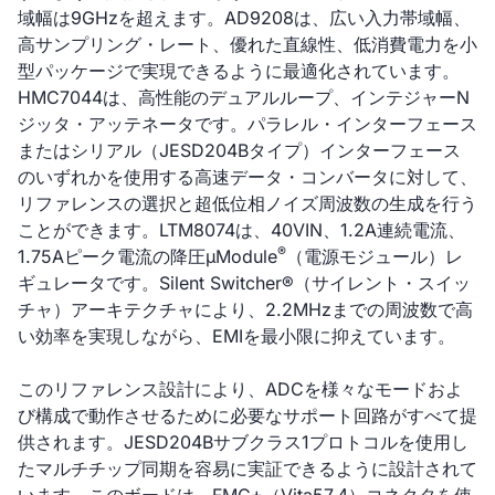
域幅は9GHzを超えます。AD9208は、広い入力帯域幅、
高サンプリング・レート、優れた直線性、低消費電力を小
型パッケージで実現できるように最適化されています。
HMC7044は、高性能のデュアルループ、インテジャーN
ジッタ・アッテネータです。パラレル・インターフェース
またはシリアル（JESD204Bタイプ）インターフェース
のいずれかを使用する高速データ・コンバータに対して、
リファレンスの選択と超低位相ノイズ周波数の生成を行う
ことができます。LTM8074は、40VIN、1.2A連続電流、
®
1.75Aピーク電流の降圧µModule
（電源モジュール）レ
ギュレータです。Silent Switcher®（サイレント・スイッ
チャ）アーキテクチャにより、2.2MHzまでの周波数で高
い効率を実現しながら、EMIを最小限に抑えています。
このリファレンス設計により、ADCを様々なモードおよ
び構成で動作させるために必要なサポート回路がすべて提
供されます。JESD204Bサブクラス1プロトコルを使用し
たマルチチップ同期を容易に実証できるように設計されて