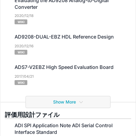
Evaluating the AD9208 Analog-to-Digital
Converter
2020/12/18
WIKI
AD9208-DUAL-EBZ HDL Reference Design
2020/12/16
WIKI
ADS7-V2EBZ High Speed Evaluation Board
2017/04/21
WIKI
Show More
評価用設計ファイル
ADI SPI Application Note ADI Serial Control
Interface Standard