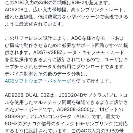
このADC入力の3dBの帯域幅は9GHzを超えます。
AD9208は、広い入力帯域幅、高サンプリング・レート、
優れた直線性、低消費電力を小型パッケージで実現できる
ように最適化されています。
このリファレンス設計により、ADCを様々なモードおよ
び構成で動作させるために必要なサポート回路がすべて提
供されます。ADS7-V2EBZデータ・キャプチャ・カード
を直接操作できるように設計されているので、ユーザはキ
ャプチャされたデータを分析用にダウンロードできます。
デバイス制御とその後のデータ分析は、
ACEソフトウェア・パッケージ
を使って行えます。
AD9208-DUAL-EBZは、JESD204Bサブクラス1プロトコ
ルを使用したマルチチップ同期を確認できるように設計さ
れたデモ・ボードです。AD9208-3000は、14ビットの
3GSPSデュアルA/Dコンバータ（ADC）です。最大で
5GHzのアナログ信号のダイレクトRFサンプリングに対応
するように設計されています。このADC入力の3dBの帯