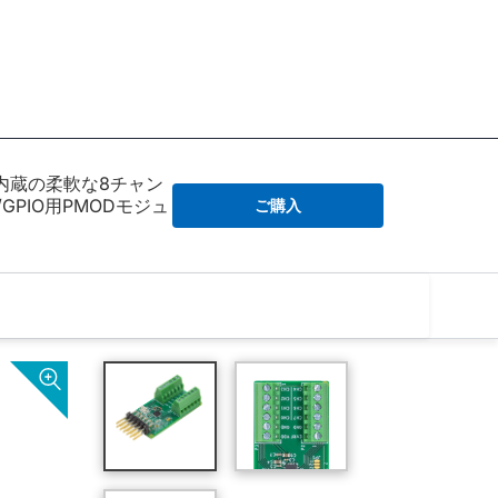
内蔵の柔軟な8チャン
GPIO用PMODモジュ
ご購入