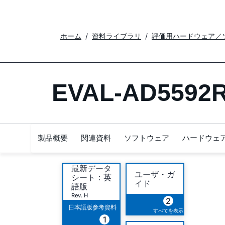
ホーム
資料ライブラリ
評価用ハードウェア／
EVAL-AD5592
製品概要
関連資料
ソフトウェア
ハードウェ
最新データ
ユーザ・ガ
シート：英
イド
語版
Rev. H
2
日本語版参考資料
すべてを表示
1