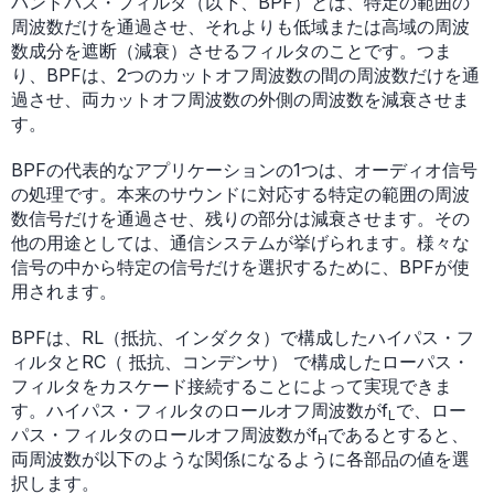
バンドパス・フィルタ（以下、BPF）とは、特定の範囲の
周波数だけを通過させ、それよりも低域または高域の周波
数成分を遮断（減衰）させるフィルタのことです。つま
り、BPFは、2つのカットオフ周波数の間の周波数だけを通
過させ、両カットオフ周波数の外側の周波数を減衰させま
す。
BPFの代表的なアプリケーションの1つは、オーディオ信号
の処理です。本来のサウンドに対応する特定の範囲の周波
数信号だけを通過させ、残りの部分は減衰させます。その
他の用途としては、通信システムが挙げられます。様々な
信号の中から特定の信号だけを選択するために、BPFが使
用されます。
BPFは、RL（抵抗、インダクタ）で構成したハイパス・フ
ィルタとRC（ 抵抗、コンデンサ） で構成したローパス・
フィルタをカスケード接続することによって実現できま
す。ハイパス・フィルタのロールオフ周波数がf
で、ロー
L
パス・フィルタのロールオフ周波数がf
であるとすると、
H
両周波数が以下のような関係になるように各部品の値を選
択します。