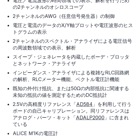
電圧／電流波形の時間領域での表示、解析を行うため
の2チャンネルのオシロスコープ
2チャンネルのAWG（任意信号発生器）の制御
電圧と電流のデータのX/Y軸プロットや電圧波形のヒス
トグラムの表示
2チャンネルのスペクトル・アナライザによる電圧信号
の周波数領域での表示、解析
スイープ・ジェネレータを内蔵したボーデ・プロッタ
とネットワーク・アナライザ
インピーダンス・アナライザによる複雑なRLC回路網
の解析、RLCメーター機能、ベクトル電圧計機能
既知の外付け抵抗、または50Ωの内部抵抗に関連する
未知の抵抗の値を測定するためのDC抵抗計
2.5Vの高精度リファレンス「
AD584
」を利用して行う
ボードの自己キャリブレーション。同リファレンスは
アナログ・パーツ・キット「
ADALP2000
」に含まれ
ている
ALICE M1Kの電圧計