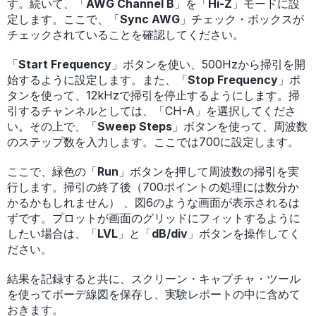
す。続いて、「
AWG Channel B
」を「
Hi-Z
」モードに設
定します。ここで、「
Sync AWG
」チェック・ボックスが
チェックされていることを確認してください。
「
Start Frequency
」ボタンを使い、500Hzから掃引を開
始するように設定します。また、「
Stop Frequency
」ボ
タンを使って、12kHzで掃引を停止するようにします。掃
引するチャンネルとしては、「CH-A」を選択してくださ
い。その上で、「
Sweep Steps
」ボタンを使って、周波数
のステップ数を入力します。ここでは700に設定します。
ここで、緑色の「
Run
」ボタンを押して周波数の掃引を実
行します。掃引の終了後（700ポイントの処理には数分か
かるかもしれません） 、図6のような画面が表示されるは
ずです。プロットが画面のグリッドにフィットするように
したい場合は、「
LVL
」と「
dB/div
」ボタンを操作してく
ださい。
結果を記録すると共に、スクリーン・キャプチャ・ツール
を使ってボーデ線図を保存し、実験レポートの中に含めて
おきます。