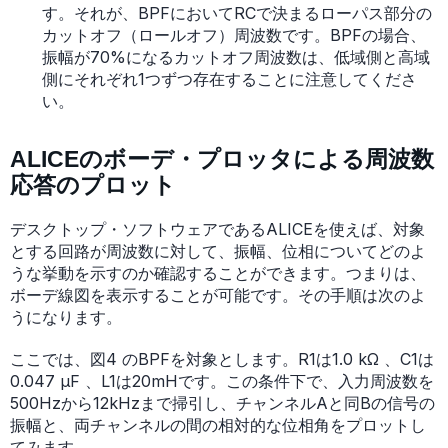
す。それが、BPFにおいてRCで決まるローパス部分の
カットオフ（ロールオフ）周波数です。BPFの場合、
振幅が70%になるカットオフ周波数は、低域側と高域
側にそれぞれ1つずつ存在することに注意してくださ
い。
ALICEのボーデ・プロッタによる周波数
応答のプロット
デスクトップ・ソフトウェアであるALICEを使えば、対象
とする回路が周波数に対して、振幅、位相についてどのよ
うな挙動を示すのか確認することができます。つまりは、
ボーデ線図を表示することが可能です。その手順は次のよ
うになります。
ここでは、図4 のBPFを対象とします。R1は1.0 kΩ 、C1は
0.047 μF 、L1は20mHです。この条件下で、入力周波数を
500Hzから12kHzまで掃引し、チャンネルAと同Bの信号の
振幅と、両チャンネルの間の相対的な位相角をプロットし
てみます。