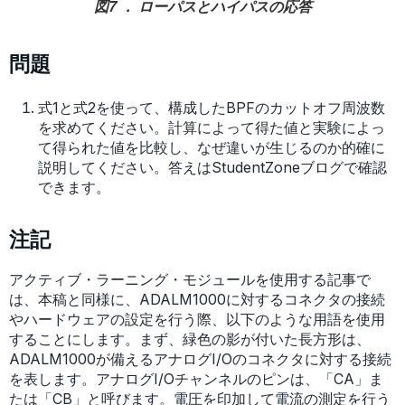
図7 ． ローパスとハイパスの応答
問題
式1と式2を使って、構成したBPFのカットオフ周波数
を求めてください。計算によって得た値と実験によっ
て得られた値を比較し、なぜ違いが生じるのか的確に
説明してください。答えはStudentZoneブログで確認
できます。
注記
アクティブ・ラーニング・モジュールを使用する記事で
は、本稿と同様に、ADALM1000に対するコネクタの接続
やハードウェアの設定を行う際、以下のような用語を使用
することにします。まず、緑色の影が付いた長方形は、
ADALM1000が備えるアナログI/Oのコネクタに対する接続
を表します。アナログI/Oチャンネルのピンは、「CA」ま
たは「CB」と呼びます。電圧を印加して電流の測定を行う