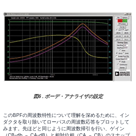
図6 . ボーデ・アナライザの設定
このBPFの周波数特性について理解を深めるために、イン
ダクタを取り除いてローパスの周波数応答をプロットして
みます。先ほどと同じように周波数掃引を行い、ゲイン
（CB-db － CA-dB）と相対位相（CA － CB）のスナップ