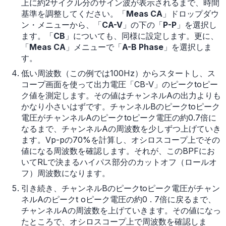
上に約2サイクル分のサイン波が表示されるまで、時間
基準を調整してください。「
Meas CA
」ドロップダウ
ン・メニューから、「
CA-V
」の下の「
P-P
」を選択し
ます。「
CB
」についても、同様に設定します。更に、
「
Meas CA
」メニューで「
A-B Phase
」を選択しま
す。
低い周波数（この例では100Hz）からスタートし、ス
コープ画面を使って出力電圧「CB-V」のピークtoピー
ク値を測定します。その値はチャンネルAの出力よりも
かなり小さいはずです。チャンネルBのピークtoピーク
電圧がチャンネルAのピークtoピーク電圧の約0.7倍に
なるまで、チャンネルAの周波数を少しずつ上げていき
ます。Vp-pの70%を計算し、オシロスコープ上でその
値になる周波数を確認します。それが、このBPFにお
いてRLで決まるハイパス部分のカットオフ（ロールオ
フ）周波数になります。
引き続き、チャンネルBのピークtoピーク電圧がチャン
ネルAのピークt oピーク電圧の約0 . 7倍に戻るまで、
チャンネルAの周波数を上げていきます。その値になっ
たところで、オシロスコープ上で周波数を確認しま