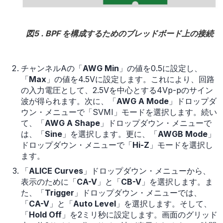
図5 . BPF を構成するためのブレッドボード上の接続
チャンネルAの「
AWG Min
」の値を0.5に設定し、
「
Max
」の値を4.5Vに設定します。これにより、回路
の入力電圧として、2.5Vを中心とする4Vp-pのサイン
波が得られます。次に、「
AWG A Mode
」ドロップダ
ウン・メニューで「SVMI」モードを選択します。続い
て、「
AWG A Shape
」ドロップダウン・メニューで
は、「
Sine
」を選択します。更に、「
AWGB Mode
」
ドロップダウン・メニューで「
Hi-Z
」モードを選択し
ます。
「
ALICE Curves
」ドロップダウン・メニューから、
表示のために「
CA-V
」と「
CB-V
」を選択します。ま
た、「
Trigger
」ドロップダウン・メニューでは、
「
CA-V
」と「
Auto Level
」を選択します。そして、
「
Hold Off
」を2ミリ秒に設定します。画面のグリッド