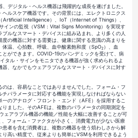
機器、デジタル・ヘルス機器は飛躍的な成長を遂げました。
・ヘルスケア機器です。その背景には、エレクトロニクス
 Intelligence）、IoT（Internet of Things）、
視（VSM：Vital Signs Monitoring）を実現す
ラブルなスマート・デバイスに組み込まれ、より多くの人
精度の機器に対する需要は、健康に関する意識の高まりを
体温、心拍数、呼吸、血中酸素飽和度（SpO
）、血
2
ができます。COVID-19のパンデミックを受けて、病
イタル・サインをモニタできる機器が強く求められるよ
機器、なかでもウェアラブルなスマート・デバイスに対す
るのは、容易なことではありませんでした。フォーム・フ
ルチパラメータに対応する機能を実現しなければならない
単一のアナログ・フロント・エンド（AFE）を採用するこ
なりました。そのAFEは、複数のパラメータの同期測定を
、ウェアラブル機器の機能／性能を大幅に改善することが可
く、フォーム・ファクタが小さく、消費電力が少ない医療
や患者を含む消費者は、複数の機器を使う煩わしさから解
より高い精度で、従来よりも簡単にVSMを利用できるよう