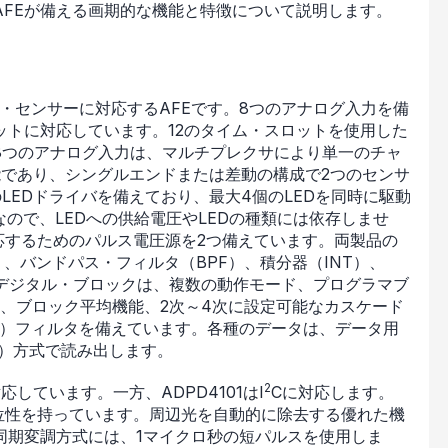
FEが備える画期的な機能と特徴について説明します。
・センサーに対応するAFEです。8つのアナログ入力を備
ットに対応しています。12のタイム・スロットを使用した
8つのアナログ入力は、マルチプレクサにより単一のチャ
能であり、シングルエンドまたは差動の構成で2つのセンサ
LEDドライバを備えており、最大4個のLEDを同時に駆動
ので、LEDへの供給電圧やLEDの種類には依存しませ
起に対応するためのパルス電圧源を2つ備えています。両製品の
、バンドパス・フィルタ（BPF）、積分器（INT）、
、デジタル・ブロックは、複数の動作モード、プログラマブ
能、ブロック平均機能、2次～4次に設定可能なカスケード
or Comb）フィルタを備えています。各種のデータは、データ用
-out）方式で読み出します。
2
ace）に対応しています。一方、ADPD4101はI
Cに対応します。
きな優位性を持っています。周辺光を自動的に除去する優れた機
同期変調方式には、1マイクロ秒の短パルスを使用しま