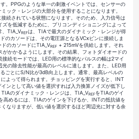
ます。PPGのような単一の刺激イベントでは、センサーの
ナミック・レンジの大部分を使用することになります。
に接続されている状態になります。そのため、入力信号は
イズを低減するために、プリコンディショニングによって
TIA_V
は、TIAで最大のダイナミック・レンジが得
REF
ードのカソードは、その電圧源となるVCxピンに接続しま
ードのカソードにTIA_V
+ 215mVを供給します。それ
REF
アスがかかるようにします。その結果、フォトダイオードの
接続モードでは、LED用の標準的なパルスの幅は2マイ
光の除去性能が最高のレベルに達します。また、LED用
るごとにS/N比が3dB向上します。通常、最高レベルの
とによって得られます。チョッピングを実行すると、INT
ゲインとして高い値を選択すれば入力換算ノイズが低下し
IAのダイナミック・レンジは、TIA_V
をTIAのゲイ
REF
高めるには、TIAのゲインを下げるか、INTの抵抗値を
さくなりますが、低い値を選択するほど周辺光に対する余