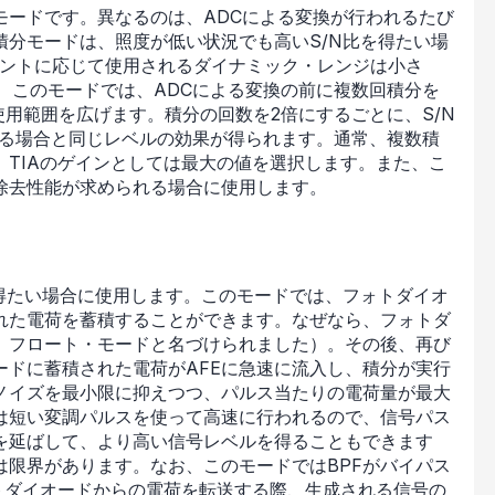
モードです。異なるのは、ADCによる変換が行われるたび
分モードは、照度が低い状況でも高いS/N比を得たい場
ベントに応じて使用されるダイナミック・レンジは小さ
、このモードでは、ADCによる変換の前に複数回積分を
使用範囲を広げます。積分の回数を2倍にするごとに、S/N
する場合と同じレベルの効果が得られます。通常、複数積
TIAのゲインとしては最大の値を選択します。また、こ
光除去性能が求められる場合に使用します。
得たい場合に使用します。このモードでは、フォトダイオ
れた電荷を蓄積することができます。なぜなら、フォトダ
め、フロート・モードと名づけられました）。その後、再び
ードに蓄積された電荷がAFEに急速に流入し、積分が実行
ノイズを最小限に抑えつつ、パルス当たりの電荷量が最大
は短い変調パルスを使って高速に行われるので、信号パス
を延ばして、より高い信号レベルを得ることもできます
は限界があります。なお、このモードではBPFがバイパス
トダイオードからの電荷を転送する際、生成される信号の