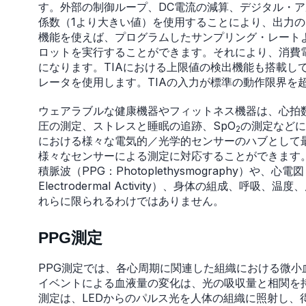
す。外部の制御ループ、DC電流の減算、デジタル・
係数（1より大きい値）を使用することにより、出力の
機能を使えば、プログラムしたサンプリング・レート
ロットを実行することができます。それにより、消費
になります。TIAにおける上限値の検出機能も搭載し
レータを使用します。TIAの入力が標準の動作限界を
ウェアラブルな健康機器やフィットネス機器は、心拍数や心拍変動
圧の測定、ストレスと睡眠の追跡、SpO
の測定などに使
2
における様々な電気的／光学的センサーのハブとして
様々なセンサーによる測定に対応することができます
積脈波（PPG：Photoplethysmography）や、心電図
Electrodermal Activity）、身体の組成、
れらに限られるわけではありません。
PPG測定
PPG測定では、各心周期に関連した組織における微
イベントによる血液量の変化は、光の吸収量と相関を持
測定は、LEDからのパルス光を人体の組織に照射し、