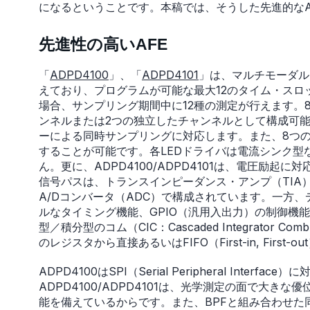
になるということです。本稿では、そうした先進的なA
先進性の高いAFE
「
ADPD4100
」、「
ADPD4101
」は、マルチモーダル
えており、プログラムが可能な最大12のタイム・スロ
場合、サンプリング期間中に12種の測定が行えます。
ンネルまたは2つの独立したチャンネルとして構成可
ーによる同時サンプリングに対応します。また、8つの
することが可能です。各LEDドライバは電流シンク型な
ん。更に、ADPD4100/ADPD4101は、電圧励
信号パスは、トランスインピーダンス・アンプ（TIA）
A/Dコンバータ（ADC）で構成されています。一方
ルなタイミング機能、GPIO（汎用入出力）の制御機
型／積分型のコム（CIC：Cascaded Integrat
のレジスタから直接あるいはFIFO（First-in, First
ADPD4100はSPI（Serial Peripheral Interf
ADPD4100/ADPD4101は、光学測定の面で大
能を備えているからです。また、BPFと組み合わせた