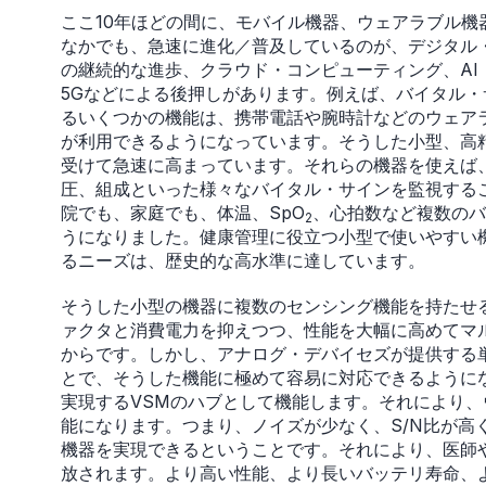
ここ10年ほどの間に、モバイル機器、ウェアラブル
なかでも、急速に進化／普及しているのが、デジタル
の継続的な進歩、クラウド・コンピューティング、AI（Artificial
5Gなどによる後押しがあります。例えば、バイタル・サインの監
るいくつかの機能は、携帯電話や腕時計などのウェア
が利用できるようになっています。そうした小型、高
受けて急速に高まっています。それらの機器を使えば、
圧、組成といった様々なバイタル・サインを監視すること
院でも、家庭でも、体温、SpO
、心拍数など複数のバ
2
うになりました。健康管理に役立つ小型で使いやすい
るニーズは、歴史的な高水準に達しています。
そうした小型の機器に複数のセンシング機能を持たせ
ァクタと消費電力を抑えつつ、性能を大幅に高めてマ
からです。しかし、アナログ・デバイセズが提供する
とで、そうした機能に極めて容易に対応できるように
実現するVSMのハブとして機能します。それにより
能になります。つまり、ノイズが少なく、S/N比が高
機器を実現できるということです。それにより、医師
放されます。より高い性能、より長いバッテリ寿命、