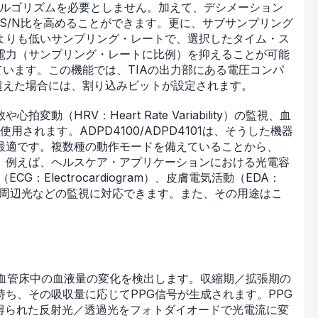
アルゴリズムを必要としません。加えて、デシメーション
S/N比を高めることができます。更に、サブサンプリング
よりも低いサンプリング・レートで、選択したタイム・ス
電力（サンプリング・レートに比例）を抑えることが可能
ています。この機能では、TIAの出力部にある電圧コンパ
超えた場合には、割り込みビットが設定されます。
（HRV：Heart Rate Variability）の監視、血
用されます。ADPD4100/ADPD4101は、そうした機器
最適です。複数種の動作モードを備えていることから、
。例えば、ヘルスケア・アプリケーションにおける光電容
（ECG：Electrocardiogram）、皮膚電気活動（EDA：
呼吸、温度、周辺光などの監視に対応できます。また、その用途はこ
小血管床中の血液量の変化を検出します。収縮期／拡張期の
ち、その吸収量に応じてPPG信号が生成されます。PPG
得られた反射光／透過光をフォトダイオードで光電流に変