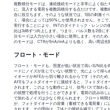
複数積分モードは、連続接続モードと非常によく似た
に、流入する電荷を複数回積分する点だけです。複数積
合に役立ちます。そのような状況では、1回の刺激イ
く、場合によっては50%しか使用されません。そこで
実行することにより、INTのダイナミック・レンジの
比は3dBずつ向上します。つまり、パルス数を2倍に
分モードは入力が小さい場合に使用します。そのため、
のモードは、CTRが5nA/mAよりも低く、高い周辺
フロート・モード
フロート・モードも、照度が低い状況で高いS/N比を
ードにノイズが生じていない状態で、光によって得ら
イオードがAFEから切り離されるからです（そのた
AFEをフォトダイオードに接続すると、フォトダイオ
されます。このような動作により、信号パスで加わる
の状態で処理を行うことができます。電荷の読み出し
で加わるノイズは少なく抑えられます。フロート時間
が、フォトダイオードの容量（蓄積できる電荷量）に
されます。その理由は、TIAとの接続を確立してフォ