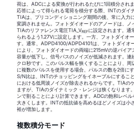
荷は、ADCによる変換が行われるたびに1回積分され
応答によって得られる電荷を積分する際、INTのダイ
TIAは、プリコンディショニング期間の後、常に入力
変調されません。フォトダイオードのアノードは、ノ
TIAのリファレンス電圧TIA_V
に設定されます。通常、
REF
られるよう1.27Vに設定します。一方、フォトダイオ
す。通常、ADPD4100/ADPD4101は、フォトダイオ
により、フォトダイオードの両端に215mVの逆バイ
容量が低下し、信号パスのノイズが低減されます。連続
クロ秒です。このパルス幅を狭くすることにより、周辺
に複数のパルスを使用する場合、パルスの数を2倍にす
S/N比は、INTのチョッピングをイネーブルにするこ
における低周波ノイズが除去されるからです。TIAの
ますが、TIAのダイナミック・レンジは狭くなります。T
ンで割ることにより計算できます。ADCの飽和レベルを
大きくします。INTの抵抗値を高めるほどノイズは小
裕が増加します。
複数積分モード