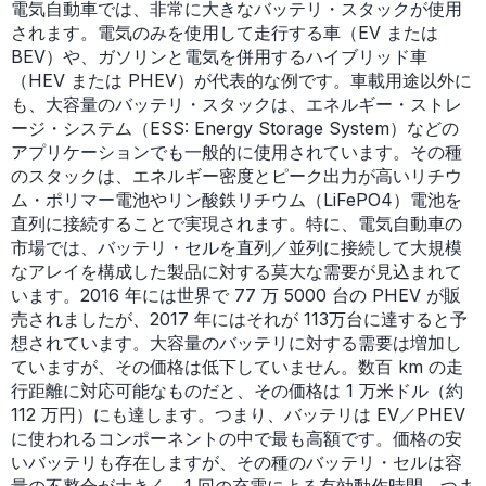
電気自動車では、非常に大きなバッテリ・スタックが使用
されます。電気のみを使用して走行する車（EV または
BEV）や、ガソリンと電気を併用するハイブリッド車
（HEV または PHEV）が代表的な例です。車載用途以外に
も、大容量のバッテリ・スタックは、エネルギー・ストレ
ージ・システム（ESS: Energy Storage System）などの
アプリケーションでも一般的に使用されています。その種
のスタックは、エネルギー密度とピーク出力が高いリチウ
ム・ポリマー電池やリン酸鉄リチウム（LiFePO4）電池を
直列に接続することで実現されます。特に、電気自動車の
市場では、バッテリ・セルを直列／並列に接続して大規模
なアレイを構成した製品に対する莫大な需要が見込まれて
います。2016 年には世界で 77 万 5000 台の PHEV が販
売されましたが、2017 年にはそれが 113万台に達すると予
想されています。大容量のバッテリに対する需要は増加し
ていますが、その価格は低下していません。数百 km の走
行距離に対応可能なものだと、その価格は 1 万米ドル（約
112 万円）にも達します。つまり、バッテリは EV／PHEV
に使われるコンポーネントの中で最も高額です。価格の安
いバッテリも存在しますが、その種のバッテリ・セルは容