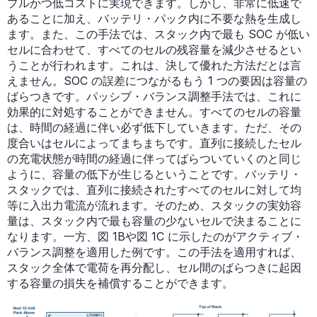
プルかつ低コストに実現できます。しかし、非常に低速で
あることに加え、バッテリ・パック内に不要な熱を生成し
ます。また、この手法では、スタック内で最も SOC が低い
セルに合わせて、すべてのセルの残容量を減少させるとい
うことが行われます。これは、決して優れた方法だとは言
えません。SOC の誤差につながるもう 1 つの要因は容量の
ばらつきです。パッシブ・バランス調整手法では、これに
効果的に対処することができません。すべてのセルの容量
は、時間の経過に伴い必ず低下していきます。ただ、その
度合いはセルによってまちまちです。直列に接続したセル
の充電状態が時間の経過に伴ってばらついていくのと同じ
ように、容量の低下が生じるということです。バッテリ・
スタックでは、直列に接続されたすべてのセルに対して均
等に入出力電流が流れます。そのため、スタックの実効容
量は、スタック内で最も容量の少ないセルで決まることに
なります。一方、図 1Bや図 1C に示したのがアクティブ・
バランス調整を適用した例です。この手法を適用すれば、
スタック全体で電荷を再分配し、セル間のばらつきに起因
する容量の損失を補償することができます。