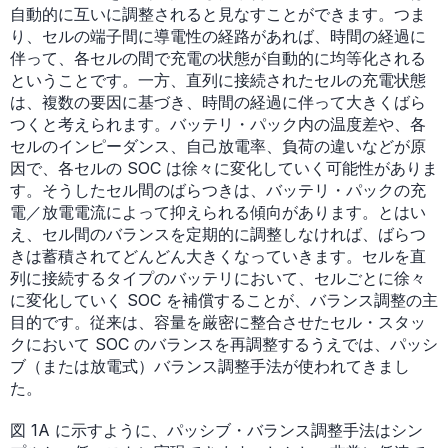
自動的に互いに調整されると見なすことができます。つま
り、セルの端子間に導電性の経路があれば、時間の経過に
伴って、各セルの間で充電の状態が自動的に均等化される
ということです。一方、直列に接続されたセルの充電状態
は、複数の要因に基づき、時間の経過に伴って大きくばら
つくと考えられます。バッテリ・パック内の温度差や、各
セルのインピーダンス、自己放電率、負荷の違いなどが原
因で、各セルの SOC は徐々に変化していく可能性がありま
す。そうしたセル間のばらつきは、バッテリ・パックの充
電／放電電流によって抑えられる傾向があります。とはい
え、セル間のバランスを定期的に調整しなければ、ばらつ
きは蓄積されてどんどん大きくなっていきます。セルを直
列に接続するタイプのバッテリにおいて、セルごとに徐々
に変化していく SOC を補償することが、バランス調整の主
目的です。従来は、容量を厳密に整合させたセル・スタッ
クにおいて SOC のバランスを再調整するうえでは、パッシ
ブ（または放電式）バランス調整手法が使われてきまし
た。
図 1A に示すように、パッシブ・バランス調整手法はシン