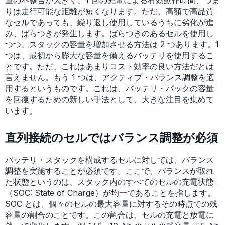
量の不整合が大きく、1 回の充電による有効動作時間、つま
りは走行可能な距離が短くなります。ただ、高額で高品質
なセルであっても、繰り返し使用しているうちに劣化が進
み、ばらつきが発生します。ばらつきのあるセルを使用し
つつ、スタックの容量を増加させる方法は 2 つあります。1
つは、最初から膨大な容量を備えるバッテリを使用するこ
とです。ただ、これはあまりコスト効率の良い方法だとは
言えません。もう 1 つは、アクティブ・バランス調整を適
用するというものです。これは、バッテリ・パックの容量
を回復するための新しい手法として、大きな注目を集めて
います。
直列接続のセルではバランス調整が必須
バッテリ・スタックを構成するセルに対しては、バランス
調整を実施することが必須です。ここで、バランスが取れ
た状態というのは、スタック内のすべてのセルの充電状態
（SOC: State of Charge）が均一であることを指します。
SOC とは、個々のセルの最大容量に対するその時点での残
容量の割合のことです。この割合は、セルの充電と放電に