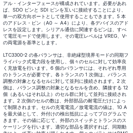
アル・インターフェースが構成されています。必要があれ
ば、SDO ピンと SDI ピンを互いに接続することにより、
単一の双方向ポートとして使用することもできます。5 本
のアドレス・ピン（A0 ～ A4）により、各デバイスのアド
レスを設定します。シリアル通信に関連するピンは、すべ
て電圧モードで使用します。その電圧レベルは VREG、V-
の両電源を基準とします。
LTC3300-2 の各バランサは、非絶縁型境界モードの同期フ
ライバック式電力段を使用し、個々のセルに対して効率良
く充放電を行います。6 個のバランサには、それぞれ専用
のトランスが必要です。各トランスの 1 次側は、バランス
調整の対象となるセルに対して並列に接続されます。2 次
側は、バランス調整の対象となるセルを含め、隣接する 12
個（あるいはそれ以上）のセル群に対して並列に接続され
ます。2 次側のセルの数は、外部部品の耐電圧だけによっ
て制限されます。セルの充電電流／放電電流の値は、10 A
を最大値として、外付けの検出抵抗によってプログラムで
きます。その値に応じて、外部のスイッチとトランスのス
ケーリングを行います。適切な部品を選択すれば、同期動