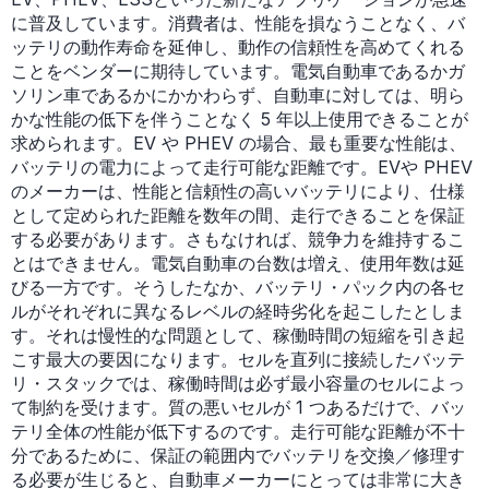
に普及しています。消費者は、性能を損なうことなく、バ
ッテリの動作寿命を延伸し、動作の信頼性を高めてくれる
ことをベンダーに期待しています。電気自動車であるかガ
ソリン車であるかにかかわらず、自動車に対しては、明ら
かな性能の低下を伴うことなく 5 年以上使用できることが
求められます。EV や PHEV の場合、最も重要な性能は、
バッテリの電力によって走行可能な距離です。EVや PHEV
のメーカーは、性能と信頼性の高いバッテリにより、仕様
として定められた距離を数年の間、走行できることを保証
する必要があります。さもなければ、競争力を維持するこ
とはできません。電気自動車の台数は増え、使用年数は延
びる一方です。そうしたなか、バッテリ・パック内の各セ
ルがそれぞれに異なるレベルの経時劣化を起こしたとしま
す。それは慢性的な問題として、稼働時間の短縮を引き起
こす最大の要因になります。セルを直列に接続したバッテ
リ・スタックでは、稼働時間は必ず最小容量のセルによっ
て制約を受けます。質の悪いセルが 1 つあるだけで、バッ
テリ全体の性能が低下するのです。走行可能な距離が不十
分であるために、保証の範囲内でバッテリを交換／修理す
る必要が生じると、自動車メーカーにとっては非常に大き