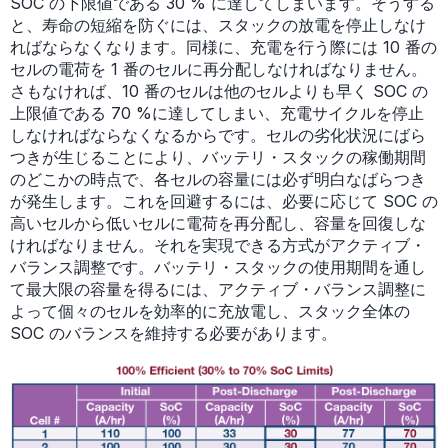
SOC の下限値である 30 % に達してしまいます。そうする
と、寿命の短縮を防ぐには、スタックの放電を停止しなけ
ればならなくなります。同様に、充電を行う際には 10 番の
セルの電荷を 1 番のセルに再分配しなければなりません。
さもなければ、10 番のセルは他のセルよりも早く SOC の
上限値である 70 %に達してしまい、充電サイクルを停止
しなければならなくなるからです。セルの劣化状況にばら
つきが生じることにより、バッテリ・スタックの稼働期間
のどこかの時点で、各セルの容量には必ず明白なばらつき
が発生します。これを回避するには、必要に応じて SOC の
高いセルから低いセルに電荷を再分配し、容量を回復しな
ければなりません。それを実現できる方式がアクティブ・
バランス調整です。バッテリ・スタックの使用期間を通し
て最大限の容量を得るには、アクティブ・バランス調整に
よって個々のセルを効率的に充放電し、スタック全体の
SOC のバランスを維持する必要があります。