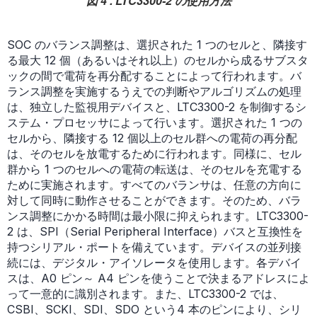
図 4 . LTC3300-2 の使用方法
SOC のバランス調整は、選択された 1 つのセルと、隣接す
る最大 12 個（あるいはそれ以上）のセルから成るサブスタ
ックの間で電荷を再分配することによって行われます。バ
ランス調整を実施するうえでの判断やアルゴリズムの処理
は、独立した監視用デバイスと、LTC3300-2 を制御するシ
ステム・プロセッサによって行います。選択された 1 つの
セルから、隣接する 12 個以上のセル群への電荷の再分配
は、そのセルを放電するために行われます。同様に、セル
群から 1 つのセルへの電荷の転送は、そのセルを充電する
ために実施されます。すべてのバランサは、任意の方向に
対して同時に動作させることができます。そのため、バラ
ンス調整にかかる時間は最小限に抑えられます。LTC3300-
2 は、SPI（Serial Peripheral Interface）バスと互換性を
持つシリアル・ポートを備えています。デバイスの並列接
続には、デジタル・アイソレータを使用します。各デバイ
スは、A0 ピン～ A4 ピンを使うことで決まるアドレスによ
って一意的に識別されます。また、LTC3300-2 では、
CSBI、SCKI、SDI、SDO という4 本のピンにより、シリ