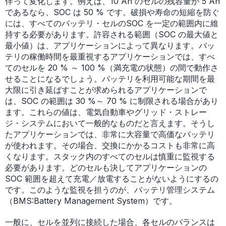
伴って変化します。例えば、10 Ah のセルの残容量が 5 Ah
であるなら、SOC は 50 % です。破損や寿命の短縮を防ぐ
には、すべてのバッテリ・セルのSOC を一定の範囲内に維
持する必要があります。許容される範囲（SOC の最大値と
最小値）は、アプリケーションによって異なります。バッ
テリの稼働時間を最重視するアプリケーションでは、すべ
てのセルを 20 % ～ 100 %（満充電の状態）の間で動作さ
せることになるでしょう。バッテリを利用可能な期間を最
大限に引き延ばすことが求められるアプリケーションで
は、SOC の範囲は 30 %～ 70 % に制限される場合があり
ます。これらの値は、電気自動車やグリッド・ストレー
ジ・システムにおいて一般的なものだと言えます。そうし
たアプリケーションでは、非常に大容量で高価なバッテリ
が使われます。その場合、交換にかかるコストも非常に高
くなります。スタック内のすべてのセルは慎重に監視する
必要があります。どのセルも決してアプリケーションの
SOC 範囲を超えて充電／放電することがないようにするの
です。このような監視を担うのが、バッテリ管理システム
（BMS:Battery Management System）です。
一般に、セルを並列に接続した場合、各セルのバランスは