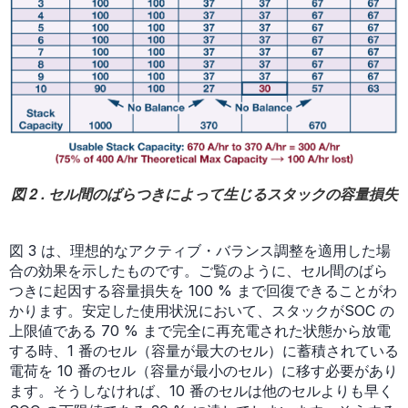
図 2 . セル間のばらつきによって生じるスタックの容量損失
図 3 は、理想的なアクティブ・バランス調整を適用した場
合の効果を示したものです。ご覧のように、セル間のばら
つきに起因する容量損失を 100 % まで回復できることがわ
かります。安定した使用状況において、スタックがSOC の
上限値である 70 % まで完全に再充電された状態から放電
する時、1 番のセル（容量が最大のセル）に蓄積されている
電荷を 10 番のセル（容量が最小のセル）に移す必要があり
ます。そうしなければ、10 番のセルは他のセルよりも早く