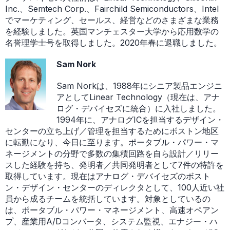
Inc.、Semtech Corp.、Fairchild Semiconductors、Intel
でマーケティング、セールス、経営などのさまざまな業務
を経験しました。英国マンチェスター大学から応用数学の
名誉理学士号を取得しました。2020年春に退職しました。
Sam Nork
Sam Norkは、1988年にシニア製品エンジニ
アとしてLinear Technology（現在は、アナ
ログ・デバイセズに統合）に入社しました。
1994年に、アナログICを担当するデザイン・
センターの立ち上げ／管理を担当するためにボストン地区
に転勤になり、今日に至ります。ポータブル・パワー・マ
ネージメントの分野で多数の集積回路を自ら設計／リリー
スした経験を持ち、発明者／共同発明者として7件の特許を
取得しています。現在はアナログ・デバイセズのボスト
ン・デザイン・センターのディレクタとして、100人近い社
員から成るチームを統括しています。対象としているの
は、ポータブル・パワー・マネージメント、高速オペアン
プ、産業用A/Dコンバータ、システム監視、エナジー・ハ