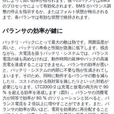
作によって高い効率が得られます。個々のバランサはBMS
のプロセッサによって有効化されます。BMS がバランス調
整の停止を指示するか、またはフォルト状態が検出される
まで、各バランサは有効な状態で維持されます。
バランサの効率が鍵に
バッテリ・パックにとって最大の敵は熱です。周囲温度が
高いと、バッテリの寿命と性能が急激に低下します。残念
ながら、大電流を扱うバッテリ・システムでは、バランス
電流の値も高めなければ、動作時間の延伸やパックの高速
充電を達成することはできません。バランサの効率が悪い
と、バッテリ・システムの内部に不要な熱が生成されてし
まいます。そのため、同時に動作するバランサの数を減ら
したり、コストのかかる熱対策を施したりといった対処が
必要になります。LTC3300-2 は充電と放電の両方向で 90
% を超える効率を達成します（図5）。バランサの消費電
力が同等で効率が 80 % のソリューションと比べると、バ
ランス電流を 2 倍以上に増やすことができます。また、バ
ランサの効率が高いほど、電荷を効果的に再分配すること