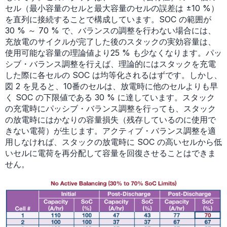
セル（最小容量のセルと最大容量のセルの誤差は ±10 %）
を直列に接続することで構成しています。SOC の範囲が
30 % ～ 70 % で、バランスの調整を行わない場合には、
充放電のサイクルが完了した後のスタックの実効容量は、
使用可能な容量の理論値より25 % も少なくなります。パッ
シブ・バランス調整を行えば、理論的にはスタックを充電
した際に各セルの SOC は均等化されるはずです。しかし、
図 2 を見ると、10番のセルは、放電時に他のセルよりも早
く SOC の下限値である 30 % に達しています。スタック
の充電時にパッシブ・バランス調整を行っても、スタック
の放電時にはかなりの容量損失（残存しているのに使用で
きない電荷）が生じます。アクティブ・バランス調整を適
用しなければ、スタックの放電時に SOC の高いセルから低
いセルに電荷を再分配して容量を回復させることはできま
せん。