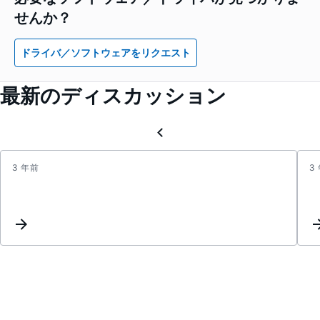
せんか？
ドライバ／ソフトウェアをリクエスト
最新のディスカッション
3 年前
3
Precis
SAR
ADCs
Inter
List
Updat