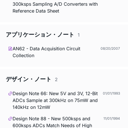
300ksps Sampling A/D Converters with
Reference Data Sheet
アプリケーション・ノート
1
AN62 - Data Acquisition Circuit
08/20/2007
Collection
デザイン・ノート
2
Design Note 66: New 5V and 3V, 12-Bit
01/01/1993
ADCs Sample at 300kHz on 75mW and
140kHz on 12mW
Design Note 88 - New 500ksps and
11/01/1994
600ksps ADCs Match Needs of High