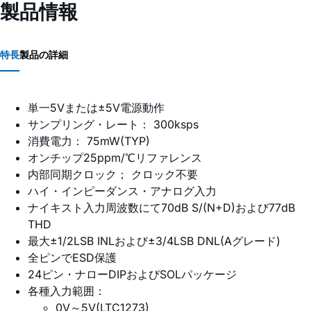
製品情報
特長
製品の詳細
単一5Vまたは±5V電源動作
サンプリング・レート： 300ksps
消費電力： 75mW(TYP)
オンチップ25ppm/℃リファレンス
内部同期クロック； クロック不要
ハイ・インピーダンス・アナログ入力
ナイキスト入力周波数にて70dB S/(N+D)および77dB
THD
最大±1/2LSB INLおよび±3/4LSB DNL(Aグレード)
全ピンでESD保護
24ピン・ナローDIPおよびSOLパッケージ
各種入力範囲：
0V～5V(LTC1273)