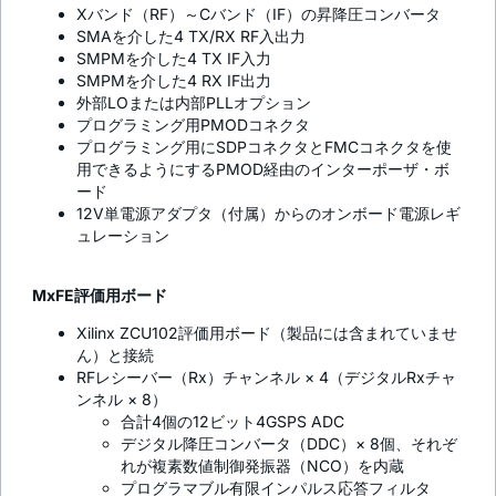
Xバンド（RF）～Cバンド（IF）の昇降圧コンバータ
SMAを介した4 TX/RX RF入出力
SMPMを介した4 TX IF入力
SMPMを介した4 RX IF出力
外部LOまたは内部PLLオプション
プログラミング用PMODコネクタ
プログラミング用にSDPコネクタとFMCコネクタを使
用できるようにするPMOD経由のインターポーザ・ボ
ード
12V単電源アダプタ（付属）からのオンボード電源レギ
ュレーション
MxFE評価用ボード
Xilinx ZCU102評価用ボード（製品には含まれていませ
ん）と接続
RFレシーバー（Rx）チャンネル × 4（デジタルRxチャ
ンネル × 8）
合計4個の12ビット4GSPS ADC
デジタル降圧コンバータ（DDC）× 8個、それぞ
れが複素数値制御発振器（NCO）を内蔵
プログラマブル有限インパルス応答フィルタ