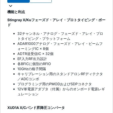
機能と利点
Stingray X/Kuフェーズド・アレイ・プロトタイピング・ボー
ド
32チャンネル・アナログ・フェーズド・アレイ・プロ
トタイピング・プラットフォーム
ADAR1000アナログ・フェーズド・アレイ・ビームフ
ォーミングIC × 8個
ADTR送受信IC × 32個
EF入力RF出力設計
各BFICに個別のRFIO
10GHzの格子間隔
キャリブレーション用のスタンドアロンRFディテクタ
／ADCコンボ
プログラミング用のPMODおよびSDPコネクタ
12V単電源アダプタ（付属）からのオンボード電源レギ
ュレーション
XUD1A X/Cバンド昇降圧コンバータ