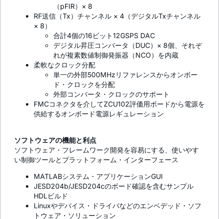
（pFIR）× 8
RF送信（Tx）チャンネル × 4（デジタルTxチャンネル
× 8）
合計4個の16ビット12GSPS DAC
デジタル昇圧コンバータ（DUC）× 8個、それぞ
れが複素数値制御発振器（NCO）を内蔵
柔軟なクロック分配
単一の外部500MHzリファレンスからオンボー
ド・クロックを分配
外部コンバータ・クロックのサポート
FMCコネクタを介してZCU102評価用ボードから電源を
供給するオンボード電源レギュレーション
ソフトウェアの機能と利点
ソフトウェア・フレームワーク開発を容易にする、使いやす
い制御ツールとプラットフォーム・インターフェース
MATLABシステム・アプリケーションGUI
JESD204b/JESD204cのボード確認を含むサンプル
HDLビルド
Linuxやデバイス・ドライバなどのエンベデッド・ソフ
トウェア・ソリューション