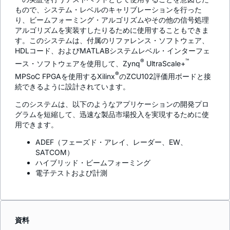
もので、システム・レベルのキャリブレーションを行った
り、ビームフォーミング・アルゴリズムやその他の信号処理
アルゴリズムを実装すしたりるために使用することもできま
す。このシステムは、付属のリファレンス・ソフトウェア、
HDLコード、およびMATLABシステムレベル・インターフェ
®
™
ース・ソフトウェアを使用して、Zynq
UltraScale+
®
MPSoC FPGAを使用するXilinx
のZCU102評価用ボードと接
続できるように設計されています。
このシステムは、以下のようなアプリケーションの開発プロ
グラムを短縮して、迅速な製品市場投入を実現するために使
用できます。
ADEF（フェーズド・アレイ、レーダー、EW、
SATCOM）
ハイブリッド・ビームフォーミング
電子テストおよび計測
資料