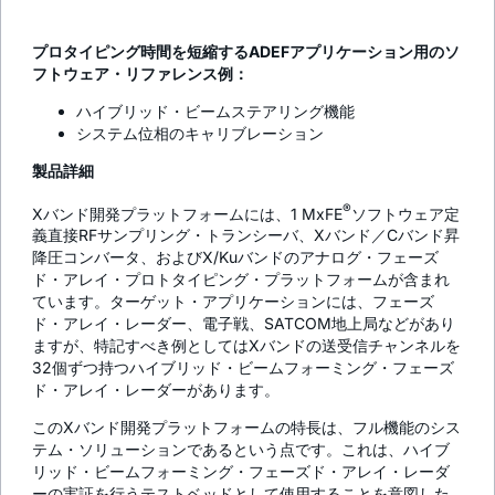
プロタイピング時間を短縮するADEFアプリケーション用のソ
フトウェア・リファレンス例：
ハイブリッド・ビームステアリング機能
システム位相のキャリブレーション
製品詳細
®
Xバンド開発プラットフォームには、1 MxFE
ソフトウェア定
義直接RFサンプリング・トランシーバ、Xバンド／Cバンド昇
降圧コンバータ、およびX/Kuバンドのアナログ・フェーズ
ド・アレイ・プロトタイピング・プラットフォームが含まれ
ています。ターゲット・アプリケーションには、フェーズ
ド・アレイ・レーダー、電子戦、SATCOM地上局などがあり
ますが、特記すべき例としてはXバンドの送受信チャンネルを
32個ずつ持つハイブリッド・ビームフォーミング・フェーズ
ド・アレイ・レーダーがあります。
このXバンド開発プラットフォームの特長は、フル機能のシス
テム・ソリューションであるという点です。これは、ハイブ
リッド・ビームフォーミング・フェーズド・アレイ・レーダ
ーの実証を行うテストベッドとして使用することを意図した