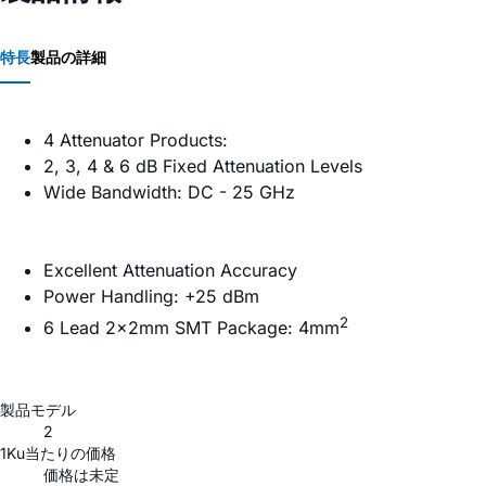
特長
製品の詳細
4 Attenuator Products:
2, 3, 4 & 6 dB Fixed Attenuation Levels
Wide Bandwidth: DC - 25 GHz
Excellent Attenuation Accuracy
Power Handling: +25 dBm
2
6 Lead 2×2mm SMT Package: 4mm
製品モデル
2
1Ku当たりの価格
価格は未定