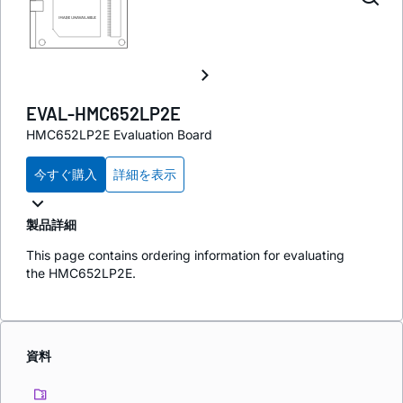
EVAL-HMC652LP2E
HMC652LP2E Evaluation Board
今すぐ購入
詳細を表示
製品詳細
This page contains ordering information for evaluating
the HMC652LP2E.
資料