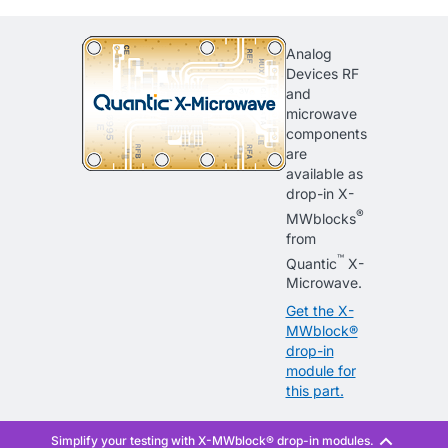
Analog
Devices RF
and
microwave
components
are
available as
drop-in X-
®
MWblocks
from
™
Quantic
X-
Microwave.
Get the X-
MWblock®
drop-in
module for
this part.