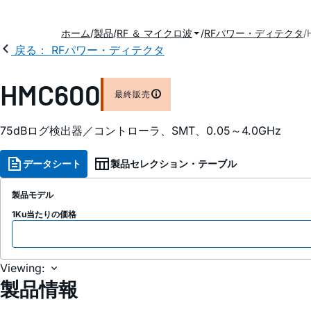
ホーム
製品
RF ＆ マイクロ波
RFパワー・ディテクタ
戻る： RFパワー・ディテクタ
HMC600
最終販売
75dBログ検出器／コントローラ、SMT、0.05～4.0GHz
データシート
製品セレクション・テーブル
製品モデル
1Ku当たりの価格
Viewing:
製品情報