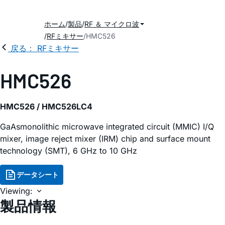
ホーム
製品
RF ＆ マイクロ波
RFミキサー
HMC526
戻る： RFミキサー
HMC526
HMC526 / HMC526LC4
GaAsmonolithic microwave integrated circuit (MMIC) I/Q
mixer, image reject mixer (IRM) chip and surface mount
technology (SMT), 6 GHz to 10 GHz
データシート
Viewing:
製品情報