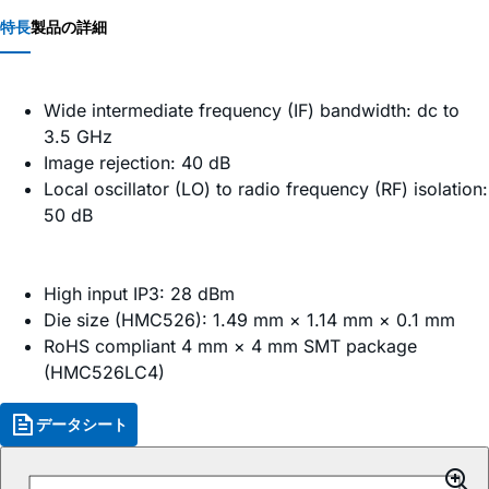
特長
製品の詳細
Wide intermediate frequency (IF) bandwidth: dc to
3.5 GHz
Image rejection: 40 dB
Local oscillator (LO) to radio frequency (RF) isolation:
50 dB
High input IP3: 28 dBm
Die size (HMC526): 1.49 mm × 1.14 mm × 0.1 mm
RoHS compliant 4 mm × 4 mm SMT package
(HMC526LC4)
データシート