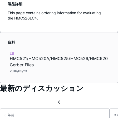
製品詳細
This page contains ordering information for evaluating
the HMC526LC4.
資料
HMC521/HMC520A/HMC525/HMC526/HMC620
Gerber Files
2016/05/23
最新のディスカッション
3 年前
3
For