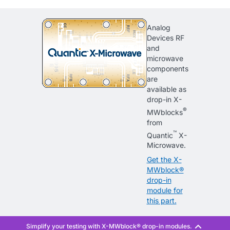
Analog
Devices RF
and
microwave
components
are
available as
drop-in X-
®
MWblocks
from
™
Quantic
X-
Microwave.
Get the X-
MWblock®
drop-in
module for
this part.