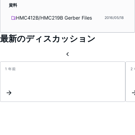
資料
HMC412B/HMC219B Gerber Files
2016/05/18
最新のディスカッション
1 年前
2
IF
port
has
no
outpu