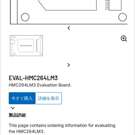
EVAL-HMC264LM3
HMC264LM3 Evaluation Board.
今すぐ購入
詳細を表示
製品詳細
This page contains ordering information for evaluating
the HMC264LM3.