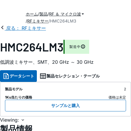
ホーム
製品
RF ＆ マイクロ波
RFミキサー
HMC264LM3
戻る： RFミキサー
HMC264LM3
製造中
低調波ミキサー、SMT、20 GHz ～ 30 GHz
データシート
製品セレクション・テーブル
製品モデル
2
1Ku当たりの価格
価格は未定
サンプルと購入
Viewing:
製品情報