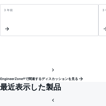
3 年前
3
Inter
updat
EngineerZone®で関連するディスカッションを見る
最近表示した製品