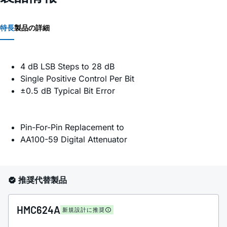
特長
製品の詳細
4 dB LSB Steps to 28 dB
Single Positive Control Per Bit
±0.5 dB Typical Bit Error
Pin-For-Pin Replacement to
AA100-59 Digital Attenuator
推奨代替製品
HMC624A
新規設計に推奨