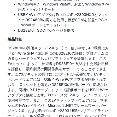
Windows® 7、Windows Vista®、およびWindows XP®
用のドライバサポート
USB-1-WireアダプタはProlificのPL-2303HXDとマキシ
ムのDS2480Bの両方を使用し仮想COMを任意のPCの
1-Wire®ポートにエミュレート
DS28E10 TSOCパッケージを提供
製品詳細
DS28E10の評価キット(EVキット)は、使いやすいPC環境にお
ける1-Wire SHA-1認証用ICのDS28E10の評価とプログラムに
必要なハードウェアおよびソフトウェアを提供します。この
EVキットによって、技術者はDS28E10の見込まれた設計目標
を評価し、最終製品の開発作業をサポートすることができま
す。このEVキットの操作にはホストPCが必要です。EVキッ
トハードウェアには、USB-1-Wire PCアダプタが同梱されて
おり、ICソケットを備えたDS28E10の評価ボードに接続され
ます。同梱のRJ11ケーブルによって評価ボードをUSB-1-Wire
アダプタに接続します。PCベースのEVキットソフトウェアが
使用可能です。また、このEVキットソフトウェアには、マキ
シムの1-Wireドライバ、Microsoft .NETフレームワークバー
ジョン2.0、およびProlificのPL-2303 USB-シリアルドライバ
のインストールが必要です。これらのコンポーネントのダウ