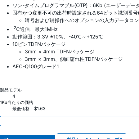
ワン-タイムプログラマブル(OTP)：6Kb (ユーザーデ
固有かつ変更不可の出荷時設定される64ビット識別番号(RO
暗号および鍵操作へのオプションの入力データコン
2
I
C通信、最大1MHz
動作範囲：3.3V ±10%、-40℃～+125℃
10ピンTDFNパッケージ
3mm × 4mm TDFNパッケージ
3mm × 3mm、側面濡れ性TDFNパッケージ
AEC-Q100グレード1
製品モデル
4
1Ku当たりの価格
最低価格：$1.63