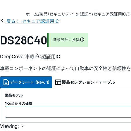
ホーム
製品
セキュリティ ＆ 認証
セキュア認証用IC
D
戻る： セキュア認証用IC
DS28C40
新規設計に推奨
2
DeepCover車載I
C認証用IC
車載コンポーネントの認証によって自動車の安全性と信頼性を
データシート (Rev. 1)
製品セレクション・テーブル
製品モデル
1Ku当たりの価格
Viewing: