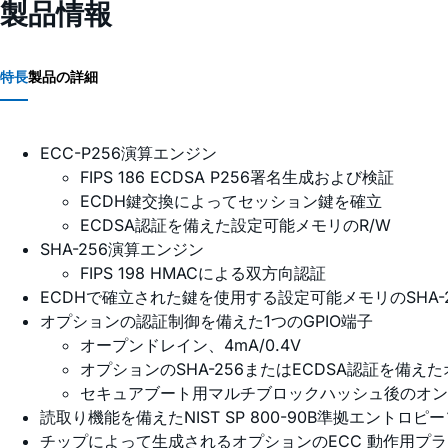
製品情報
特長
製品の詳細
ECC-P256演算エンジン
FIPS 186 ECDSA P256署名生成および検証
ECDH鍵交換によってセッション鍵を確立
ECDSA認証を備えた設定可能メモリのR/W
SHA-256演算エンジン
FIPS 198 HMACによる双方向認証
ECDHで確立された鍵を使用する設定可能メモリのSHA-
オプションの認証制御を備えた1つのGPIO端子
オープンドレイン、4mA/0.4V
オプションのSHA-256またはECDSA認証を備え
セキュアブート用マルチブロックハッシュ後のオン/
読取り機能を備えたNIST SP 800-90B準拠エントロピ
チップによって生成されるオプションのECC 動作用プライベ