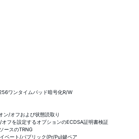
256ワンタイムパッド暗号化R/W
たオン/オフおよび状態読取り
オフを設定するオプションのECDSA証明書検証
ーソースのTRNG
ート/パブリック(Pr/Pu)鍵ペア