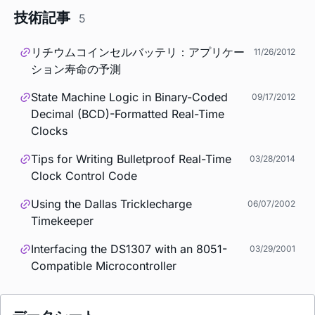
技術記事
5
リチウムコインセルバッテリ：アプリケー
11/26/2012
ション寿命の予測
State Machine Logic in Binary-Coded
09/17/2012
Decimal (BCD)-Formatted Real-Time
Clocks
Tips for Writing Bulletproof Real-Time
03/28/2014
Clock Control Code
Using the Dallas Tricklecharge
06/07/2002
Timekeeper
Interfacing the DS1307 with an 8051-
03/29/2001
Compatible Microcontroller