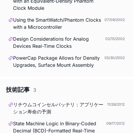
with an Equivalent-Density Phantom
Clock Module
Using the SmartWatch/Phantom Clocks
07/09/2002
with a Microcontroller
Design Considerations for Analog
02/15/2002
Devices Real-Time Clocks
PowerCap Package Allows for Density
05/30/2002
Upgrades, Surface Mount Assembly
技術記事
3
リチウムコインセルバッテリ：アプリケー
11/26/2012
ション寿命の予測
State Machine Logic in Binary-Coded
09/17/2012
Decimal (BCD)-Formatted Real-Time