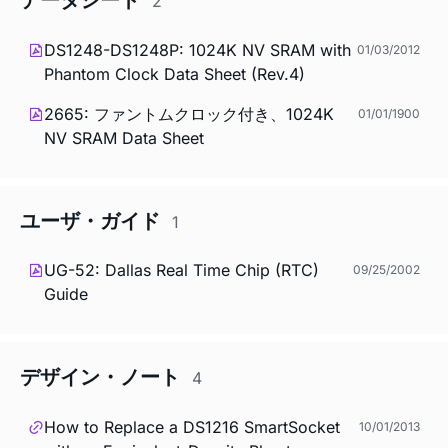
2
DS1248-DS1248P: 1024K NV SRAM with
01/03/2012
Phantom Clock Data Sheet (Rev.4)
2665: ファントムクロック付き、1024K
01/01/1900
NV SRAM Data Sheet
ユーザ・ガイド
1
UG-52: Dallas Real Time Chip (RTC)
09/25/2002
Guide
デザイン・ノート
4
How to Replace a DS1216 SmartSocket
10/01/2013