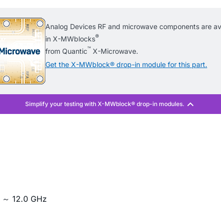
Analog Devices RF and microwave components are ava
®
in X-MWblocks
™
from Quantic
X-Microwave.
Get the X-MWblock® drop-in module for this part.
12.0 GHz