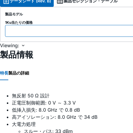
データシート (Rev. B)
製品セレクション・テーブル
製品モデル
1Ku当たりの価格
Viewing:
製品情報
特長
製品の詳細
無反射 50 Ω 設計
正電圧制御範囲: 0 V ～ 3.3 V
低挿入損失: 8.0 GHz で 0.8 dB
高アイソレーション: 8.0 GHz で 34 dB
大電力処理
スルー・パス: 33 dBm