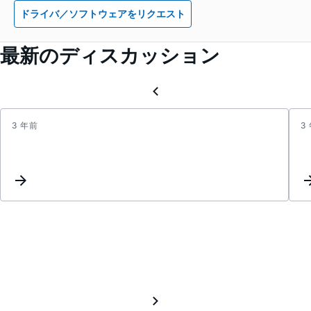
ドライバ／ソフトウェアをリクエスト
最新のディスカッション
3 年前
3
Inter
List
for
zpand