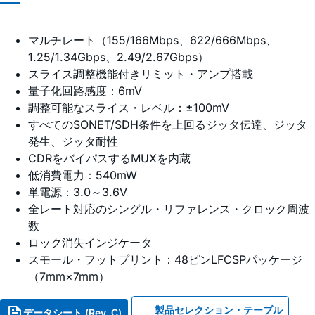
マルチレート（155/166Mbps、622/666Mbps、
1.25/1.34Gbps、2.49/2.67Gbps）
スライス調整機能付きリミット・アンプ搭載
量子化回路感度：6mV
調整可能なスライス・レベル：±100mV
すべてのSONET/SDH条件を上回るジッタ伝達、ジッタ
発生、ジッタ耐性
CDRをバイパスするMUXを内蔵
低消費電力：540mW
単電源：3.0～3.6V
全レート対応のシングル・リファレンス・クロック周波
数
ロック消失インジケータ
スモール・フットプリント：48ピンLFCSPパッケージ
（7mm×7mm）
製品セレクション・テーブル
データシート (Rev. C)