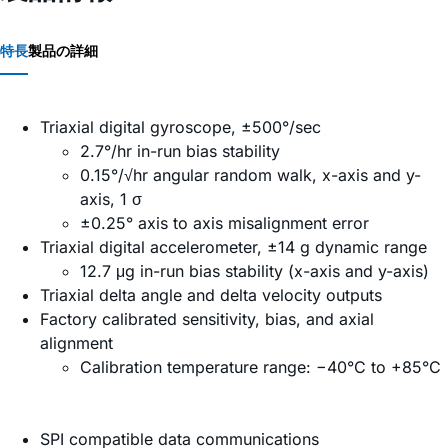
特長
製品の詳細
Triaxial digital gyroscope, ±500°/sec
2.7°/hr in-run bias stability
0.15°/√hr angular random walk, x-axis and y-
axis, 1 σ
±0.25° axis to axis misalignment error
Triaxial digital accelerometer, ±14 g dynamic range
12.7 μg in-run bias stability (x-axis and y-axis)
Triaxial delta angle and delta velocity outputs
Factory calibrated sensitivity, bias, and axial
alignment
Calibration temperature range: −40°C to +85°C
SPI compatible data communications