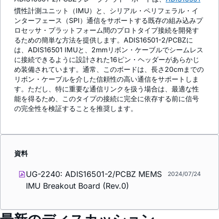
慣性計測ユニット（IMU）と、シリアル・ペリフェラル・イ
ンターフェース（SPI）通信をサポートする既存の組み込みプ
ロセッサ・プラットフォーム間のプロトタイプ接続を開発す
るための簡単な方法を提供します。ADIS16501-2/PCBZに
は、ADIS16501 IMUと、2mmリボン・ケーブルでシームレス
に接続できるように設計された16ピン・ヘッダーがあらかじ
め装備されています。通常、このボードは、長さ20cmまでの
リボン・ケーブルを介した信頼性の高い通信をサポートしま
す。ただし、特に重要な通信リンクを扱う場合は、最適な性
能を得るため、このタイプの接続に完全に依存する前に信号
の完全性を検証することを推奨します。
資料
UG-2240: ADIS16501-2/PCBZ MEMS
2024/07/24
IMU Breakout Board (Rev.0)
最新のディスカッション