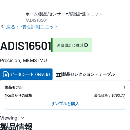
ホーム
製品
センサー
慣性計測ユニット
ADIS16501
戻る： 慣性計測ユニット
ADIS16501
新規設計に推奨
Precision, MEMS IMU
データシート (Rev. B)
製品セレクション・テーブル
製品モデル
1
1Ku当たりの価格
最低価格：$790.77
サンプルと購入
Viewing:
製品情報