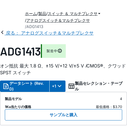
ホーム
製品
スイッチ ＆ マルチプレクサ
アナログスイッチ＆マルチプレクサ
ADG1413
戻る： アナログスイッチ＆マルチプレクサ
ADG1413
製造中
オン抵抗 最大 1.8 Ω、±15 V/+12 V/±5 V
i
CMOS®、クワッド
SPST スイッチ
データシート (Rev.
製品セレクション・テーブ
+1
D)
ル
製品モデル
4
1Ku当たりの価格
最低価格：$3.70
サンプルと購入