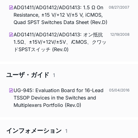
ADG1411/ADG1412/ADG1413: 1.5 Ω On
08/27/2007
Resistance, ±15 V/+12 V/±5 V, iCMOS,
Quad SPST Switches Data Sheet (Rev.D)
ADG1411/ADG1412/ADG1413: オン抵抗
12/19/2008
1.5Ω、±15V/+12V/±5V、
i
CMOS、クワッ
ドSPSTスイッチ (Rev.0)
ユーザ・ガイド
1
UG-945: Evaluation Board for 16-Lead
05/04/2016
TSSOP Devices in the Switches and
Multiplexers Portfolio (Rev.0)
インフォメーション
1