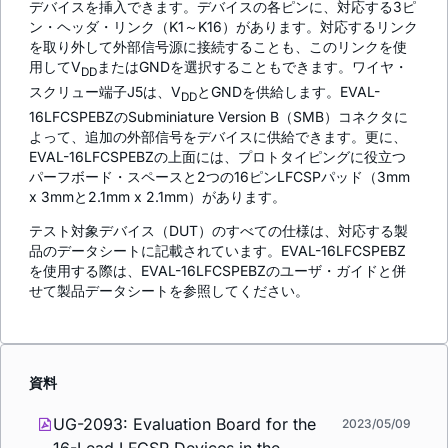
デバイスを挿入できます。デバイスの各ピンに、対応する3ピ
ン・ヘッダ・リンク（K1～K16）があります。対応するリンク
を取り外して外部信号源に接続することも、このリンクを使
用してV
またはGNDを選択することもできます。ワイヤ・
DD
スクリュー端子J5は、V
とGNDを供給します。EVAL-
DD
16LFCSPEBZのSubminiature Version B（SMB）コネクタに
よって、追加の外部信号をデバイスに供給できます。更に、
EVAL-16LFCSPEBZの上面には、プロトタイピングに役立つ
パーフボード・スペースと2つの16ピンLFCSPパッド（3mm
x 3mmと2.1mm x 2.1mm）があります。
テスト対象デバイス（DUT）のすべての仕様は、対応する製
品のデータシートに記載されています。EVAL-16LFCSPEBZ
を使用する際は、EVAL-16LFCSPEBZのユーザ・ガイドと併
せて製品データシートを参照してください。
資料
UG-2093: Evaluation Board for the
2023/05/09