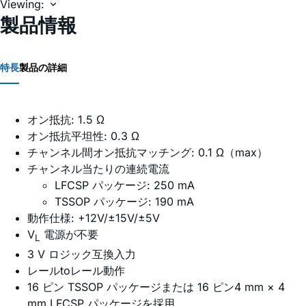
Viewing:
製品情報
特長
製品の詳細
オン抵抗: 1.5 Ω
オン抵抗平坦性: 0.3 Ω
チャンネル間オン抵抗マッチング: 0.1 Ω（max）
チャンネル当たりの連続電流
LFCSP パッケージ: 250 mA
TSSOP パッケージ: 190 mA
動作仕様: +12V/±15V/±5V
V
電源が不要
L
3 V ロジック互換入力
レールtoレール動作
16 ピン TSSOP パッケージまたは 16 ピン4 mm × 4
mm LFCSP パッケージを採用