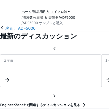
ホーム
製品
RF ＆ マイクロ波
周波数分周器 ＆ 乗算器
ADF5000
ADF5000 サンプルと購入
戻る： ADF5000
最新のディスカッション
2 年前
2
Updat
Keyw
Inter
EngineerZone®で関連するディスカッションを見る