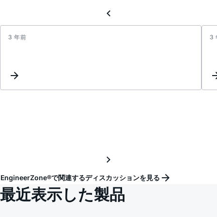
3 年前
3
Inter
List
Updat
EngineerZone®で関連するディスカッションを見る
最近表示した製品