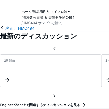
ホーム
製品
RF ＆ マイクロ波
周波数分周器 ＆ 乗算器
HMC494
HMC494 サンプルと購入
戻る： HMC494
最新のディスカッション
25 週前
2
Is
it
possi
to
get
the
PCB
and
EngineerZone®で関連するディスカッションを見る
Sch