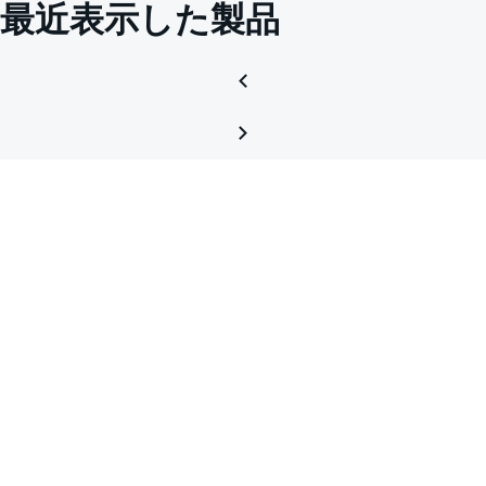
最近表示した製品
of
10738
HMC4
the
EVM
of
HMC4