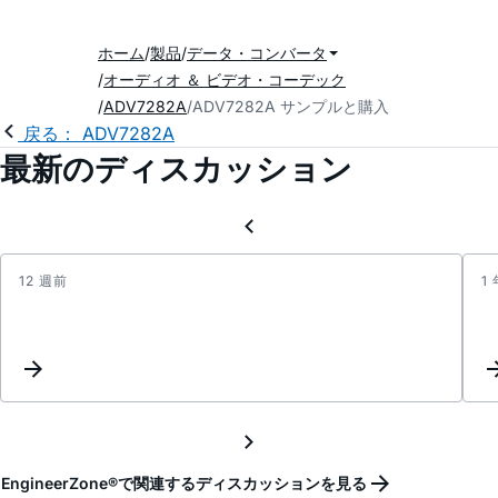
ホーム
製品
データ・コンバータ
オーディオ ＆ ビデオ・コーデック
ADV7282A
ADV7282A サンプルと購入
戻る： ADV7282A
最新のディスカッション
12 週前
1
Video
Decod
ADV7
outpu
noise
inste
of
Blue
EngineerZone®で関連するディスカッションを見る