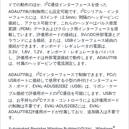
2
ドでの動作のほか、I
C通信インターフェースを使った
2
ADAU7118の制御用にも設定可能です。I
Cシリアル・インタ
ーフェースには、0.1インチ（2.5mm）間隔のヘッダーピンに
接続し、アクセス可能です。これらのヘッダーはパルス密度
変調（PDM）データおよびクロック用インターフェースを搭
載しています。評価用ボードの接続は、5VのDC外部電源とグ
ラウンドによる接続、または、USBインターフェース経由の
接続ができます。オンボード・レギュレータの電源は、
3.3V、1.8V、1.2V。オンボード・レギュレータをバイパス
し、評価用ボードは外部電源接続で動作します。ADAU7118
は、付属のヘッダーピンで電流測定します。
2
ADAU7118は、I
Cインターフェースで制御できます。PCの
USBポートに接続して使用する小型の外付けインターフェー
ス・ボード、EVAL-ADUSB2EBZ（USBi）は、リボン・ケー
2
ブル接続で評価用ボードのI
C通信を可能にします。USBiで
2
は、お手持ちのI
Cマスタ・コントローラによる評価用ボード
の制御は不要です。EVAL-ADUS2EBZには、EVAL-
ADAU7118Z評価用ボードが付属しており、追加購入は不要で
す。
®
Automated Register Window BuilderのGUIが、Windows