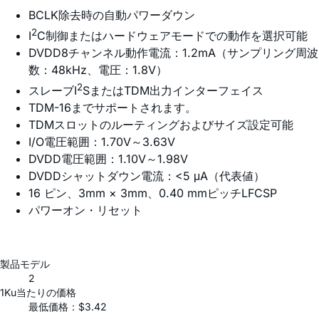
BCLK除去時の自動パワーダウン
2
I
C制御またはハードウェアモードでの動作を選択可能
DVDD8チャンネル動作電流：1.2mA（サンプリング周波
数：48kHz、電圧：1.8V）
2
スレーブI
SまたはTDM出力インターフェイス
TDM-16までサポートされます。
TDMスロットのルーティングおよびサイズ設定可能
I/O電圧範囲：1.70V～3.63V
DVDD電圧範囲：1.10V～1.98V
DVDDシャットダウン電流：<5 μA（代表値）
16 ピン、3mm × 3mm、0.40 mmピッチLFCSP
パワーオン・リセット
製品モデル
2
1Ku当たりの価格
最低価格：$3.42