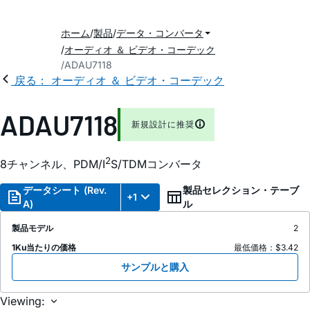
ホーム
製品
データ・コンバータ
オーディオ ＆ ビデオ・コーデック
ADAU7118
戻る： オーディオ ＆ ビデオ・コーデック
ADAU7118
新規設計に推奨
2
8チャンネル、PDM/I
S/TDMコンバータ
データシート (Rev.
製品セレクション・テーブ
+1
A)
ル
製品モデル
2
1Ku当たりの価格
最低価格：$3.42
サンプルと購入
Viewing: