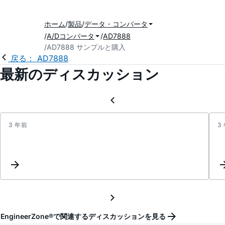
ホーム
製品
データ・コンバータ
A/Dコンバータ
AD7888
AD7888 サンプルと購入
戻る： AD7888
最新のディスカッション
3 年前
3
Precis
SAR
ADCs
Inter
List
Updat
EngineerZone®で関連するディスカッションを見る