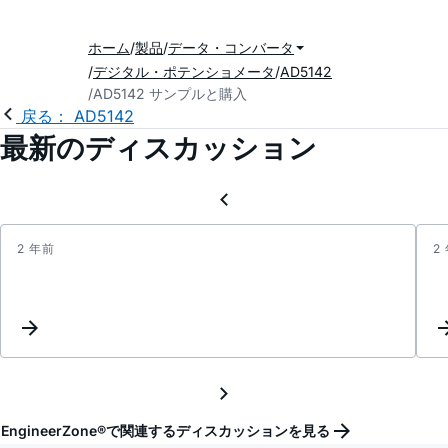
ホーム
製品
データ・コンバータ
デジタル・ポテンショメータ
AD5142
AD5142 サンプルと購入
戻る： AD5142
最新のディスカッション
2 年前
2
The
AD52
brea
durin
norma
operat
EngineerZone®で関連するディスカッションを見る