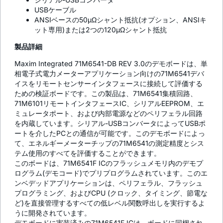
USBケーブル
ANSIベースの50µΩシャント抵抗(オプション、ANSIキ
ット専用)または2つの120µΩシャント抵抗
製品詳細
Maxim Integrated 71M6541-DB REV 3.0のデモボードは、単
相電子式電力メーターアプリケーション向けの71M6541デバ
イスをリモートセンサーインタフェースに接続して評価する
ための検証ボードです。この製品は、71M6541集積回路、
71M6101リモートインタフェースIC、シリアルEEPROM、エ
ミュレータポート、および内部電源などのペリフェラル回路
を内蔵しています。シリアル-USBコンバータによってUSBポ
ートを介したPCとの通信が可能です。このデモボードによっ
て、エネルギーメーターチップの71M6541の測定精度とシス
テム使用のすべてを評価することができます。
このボードは、71M6541F ICのフラッシュメモリ内のデモプ
ログラム(デモコード)でプリプログラムされています。このエ
ンベデッドアプリケーションは、ペリフェラル、フラッシュ
プログラミング、およびCPU (クロック、タイミング、節電な
ど)を直接管理するすべての低レベル関数呼出しを実行するよ
うに開発されています。
デモボードに実装済みの71M6541F ICは、ボードに同梱され