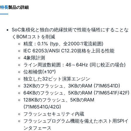
特長
製品の詳細
SoC集積化と独自の絶縁技術で性能を犠牲にすることな
くBOMコストを削減
精度：0.1% (typ、全2000:1電流範囲)
IEC 62053/ANSI C12.20規格を上回る性能
4象限計測
ライン周波数範囲：46～64Hz (同じ較正の場合)
位相補償(±10°)
独立した32ビット演算エンジン
32KBのフラッシュ、3KBのRAM (71M6541D)
64KBのフラッシュ、5KBのRAM (71M6541F/42F)
128KBのフラッシュ、5KBのRAM
(71M6541G/42G)
フラッシュセキュリティ内蔵
フラッシュプログラム機能を備えたホスト用SPIイ
ンタフェース