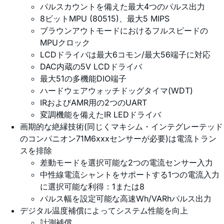
パルスカウントを備えた最大4つのパルス出力
8ビットMPU (80515)、最大5 MIPS
ブラウンアウトモードにおけるフルスピードの
MPUクロック
LCDドライバは最大6コモン/最大56端子に対応
DAC内蔵の5V LCDドライバ
最大51の多機能DIO端子
ハードウェアウォッチドッグタイマ(WDT)
IRおよびAMR用の2つのUART
変調機能を備えたIR LEDドライバ
画期的な絶縁技術(同じくマキシム・インテグレーテッド
のコンパニオン71M6xxxセンサーが必要)は電流トラン
スを排除
差動モードを選択可能な2つの電流センサー入力
中性線電流シャントをサポートする1つの電流入力
に選択可能な利得：1または8
パルス幅を設定可能な高速Wh/VARhパルス出力
デジタル温度補償によってシステム性能を向上
計測補償