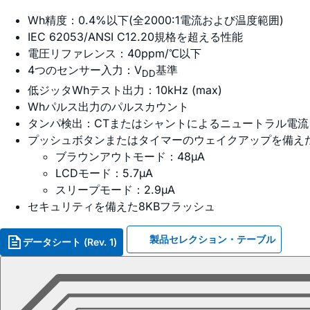
Wh精度：0.4%以下(全2000:1電流および温度範囲)
IEC 62053/ANSI C12.20規格を超える性能
電圧リファレンス：40ppm/℃以下
4つのセンサー入力：V
基準
DD
低ジッタWhテスト出力：10kHz (max)
Whパルス出力のパルスカウント
タンパ検出：CTまたはシャントによるニュートラル電流
プッシュボタンまたはタイマーのウェイクアップを備え
ブラウンアウトモード：48µA
LCDモード：5.7µA
スリープモード：2.9µA
セキュリティを備えた8KBフラッシュ
製品セレクション・テーブル
データシート (Rev. 1)