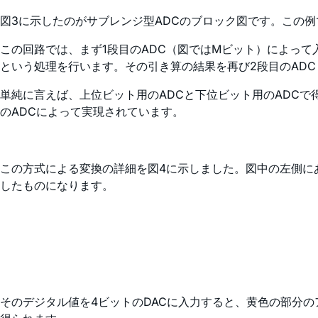
図3に示したのがサブレンジ型ADCのブロック図です。この例で
この回路では、まず1段目のADC（図ではMビット）によって
という処理を行います。その引き算の結果を再び2段目のAD
単純に言えば、上位ビット用のADCと下位ビット用のADCで
のADCによって実現されています。
この方式による変換の詳細を図4に示しました。図中の左側にあ
したものになります。
そのデジタル値を4ビットのDACに入力すると、黄色の部分