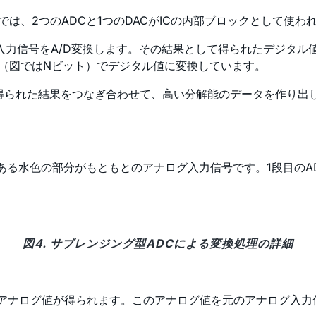
は、2つのADCと1つのDACがICの内部ブロックとして使わ
入力信号をA/D変換します。その結果として得られたデジタル
C（図ではNビット）でデジタル値に変換しています。
得られた結果をつなぎ合わせて、高い分解能のデータを作り出し
る水色の部分がもともとのアナログ入力信号です。1段目のAD
図4. サブレンジング型ADCによる変換処理の詳細
のアナログ値が得られます。このアナログ値を元のアナログ入力