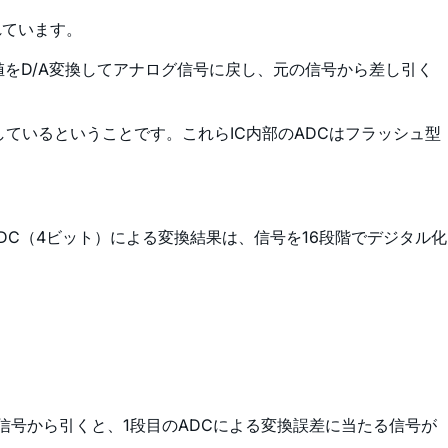
れています。
値をD/A変換してアナログ信号に戻し、元の信号から差し引く
ているということです。これらIC内部のADCはフラッシュ型
C（4ビット）による変換結果は、信号を16段階でデジタル化
信号から引くと、1段目のADCによる変換誤差に当たる信号が