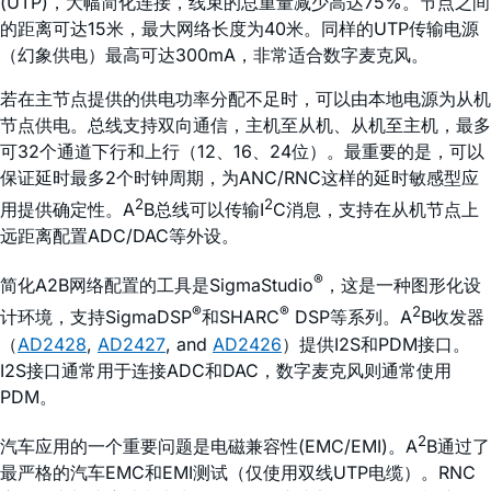
(UTP)，大幅简化连接，线束的总重量减少高达75%。节点之间
的距离可达15米，最大网络长度为40米。同样的UTP传输电源
（幻象供电）最高可达300mA，非常适合数字麦克风。
若在主节点提供的供电功率分配不足时，可以由本地电源为从机
节点供电。总线支持双向通信，主机至从机、从机至主机，最多
可32个通道下行和上行（12、16、24位）。最重要的是，可以
保证延时最多2个时钟周期，为ANC/RNC这样的延时敏感型应
2
2
用提供确定性。A
B总线可以传输I
C消息，支持在从机节点上
远距离配置ADC/DAC等外设。
®
简化A2B网络配置的工具是SigmaStudio
，这是一种图形化设
®
®
2
计环境，支持SigmaDSP
和SHARC
DSP等系列。A
B收发器
（
AD2428
,
AD2427
, and
AD2426
）提供I2S和PDM接口。
I2S接口通常用于连接ADC和DAC，数字麦克风则通常使用
PDM。
2
汽车应用的一个重要问题是电磁兼容性(EMC/EMI)。A
B通过了
最严格的汽车EMC和EMI测试（仅使用双线UTP电缆）。RNC