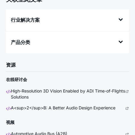
行业解决方案
产品分类
资源
在线研讨会
High-Resolution 3D Vision Enabled by ADI Time-of-Flights
Solutions
A<sup>2</sup>B: A Better Audio Design Experience
视频
Automotive Audio Bus (A2B)