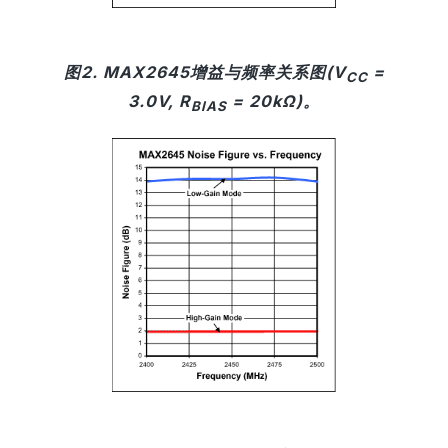
图2. MAX2645增益与频率关系图(V
=
CC
3.0V, R
= 20kΩ)。
BIAS