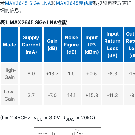
考
MAX2645 SiGe LNA
和
MAX2645评估板
数据资料获取更详
细的信息。
表1. MAX2645 SiGe LNA性能
Input
Out
Supply
Noise
Input
Gain
Return
Ret
Mode
Current
Figure
IP3
(dB)
Loss
Lo
(mA)
(dB)
(dBm)
(dB)
(d
High-
8.9
+18.7
1.9
+0.5
-8.3
-1
Gain
Low-
2.7
-7.0
14.1
+15.3
-11.3
-8
Gain
(f = 2.45GHz, V
= 3.0V, R
= 20kΩ)
CC
BIAS