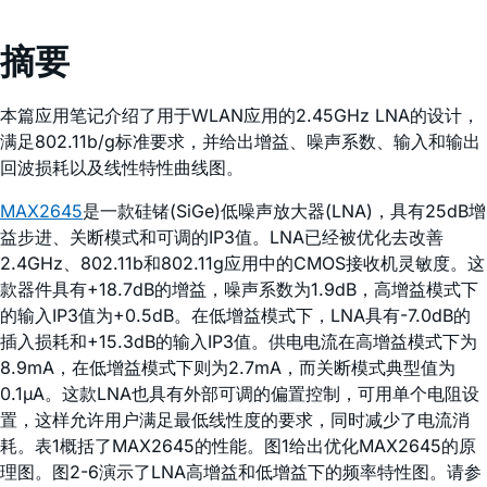
摘要
本篇应用笔记介绍了用于WLAN应用的2.45GHz LNA的设计，
满足802.11b/g标准要求，并给出增益、噪声系数、输入和输出
回波损耗以及线性特性曲线图。
MAX2645
是一款硅锗(SiGe)低噪声放大器(LNA)，具有25dB增
益步进、关断模式和可调的IP3值。LNA已经被优化去改善
2.4GHz、802.11b和802.11g应用中的CMOS接收机灵敏度。这
款器件具有+18.7dB的增益，噪声系数为1.9dB，高增益模式下
的输入IP3值为+0.5dB。在低增益模式下，LNA具有-7.0dB的
插入损耗和+15.3dB的输入IP3值。供电电流在高增益模式下为
8.9mA，在低增益模式下则为2.7mA，而关断模式典型值为
0.1µA。这款LNA也具有外部可调的偏置控制，可用单个电阻设
置，这样允许用户满足最低线性度的要求，同时减少了电流消
耗。表1概括了MAX2645的性能。图1给出优化MAX2645的原
理图。图2-6演示了LNA高增益和低增益下的频率特性图。请参