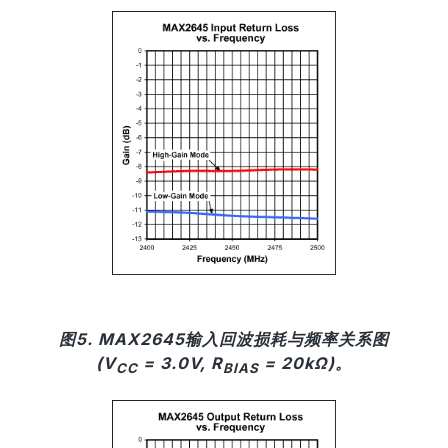
图5. MAX2645输入回波损耗与频率关系图
(V
= 3.0V, R
= 20kΩ)。
CC
BIAS