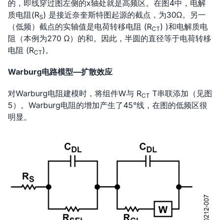
的，即线穿过图左侧的x轴处就是高频区。在图4中，电解
质电阻(R
) 是接近奈奎斯特图起源的截点，为30Ω。另一
S
（低频）截点的实轴值是电荷转移电阻 (R
) )和电解质电
CT
阻（本例为270 Ω）的和。因此，半圆的直径等于电荷转移
电阻 (R
)。
CT
Warburg电路模型—扩散效应
对Warburg电阻建模时，将组件W与 R
T串联添加（见图
CT
5）。Warburg电阻的增加产生了45°线，在图的低频区很
明显。