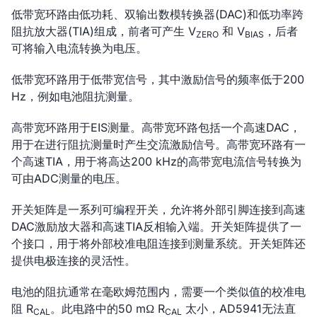
低带宽环路由低功耗、双输出数模转换器(DAC)和低功率跨
阻抗放大器(TIA)组成，前者可产生 V
和 V
，后者
ZERO
BIAS
可将输入电流转换为电压。
低带宽环路用于低带宽信号，其中激励信号的频率低于200
Hz，例如电池阻抗测量。
高带宽环路用于EIS测量。高带宽环路包括一个高速DAC，
用于在进行阻抗测量时产生交流激励信号。高带宽环路有一
个高速TIA，用于将高达200 kHz的高带宽电流信号转换为
可由ADC测量的电压。
开关矩阵是一系列可编程开关，允许将外部引脚连接到高速
DAC激励放大器和高速TIA反相输入端。开关矩阵提供了一
个接口，用于将外部校准电阻连接到测量系统。开关矩阵还
提供电极连接的灵活性。
电池的阻抗通常在毫欧姆范围内，需要一个类似值的校准电
阻 R
。此电路中的50 mΩ R
太小，AD5941无法直
CAL
CAL