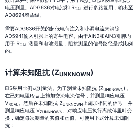
CAL
电压测量。ADG636对电池和 R
进行多路复用，输出至
CAL
AD8694增益级。
需要ADG636开关的超低电荷注入和小漏电流来消除
AD5941输入引脚上的寄生电容。由于AIN2和AIN3引脚均
用于 R
测量和电池测量，阻抗测量的信号路径是成比例
CAL
的。
计算未知阻抗 (Z
)
UNKNOWN
EIS采用比例式测量法。为了测量未知阻抗 (Z
)，
UNKNOWN
在已知电阻R
上施加交流电流信号，并测量响应电压
CAL
V
。然后在未知阻抗 Z
上施加相同的信号，并
RCAL
UNKNOWN
测量响应电压 V
。对响应电压执行离散傅里叶变
ZUNKNOWN
换，确定每次测量的实值和虚值。可使用下式计算未知阻
抗：