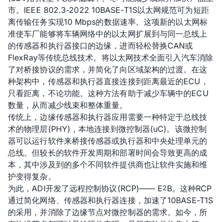
市。IEEE 802.3-2022 10BASE-T1S以太网规范可为短距
离传输任务实现10 Mbps的数据速率。这项新的以太网标
准使车厂能够将车辆网络中的以太网扩展到与同一总线上
的传感器和执行器接口的边缘，进而轻松替换CAN或
FlexRay等传统总线技术。将以太网技术全面引入汽车消除
了对桥接协议的需求，并简化了向区域架构的过渡。在这
种架构中，传感器和执行器直接连接到距离最近的ECU，
只看距离，不论功能。这种方法有助于减少车辆中的ECU
数量，从而减少线束和整体重量。
传统上，边缘传感器和执行器应用需要一种特定于总线技
术的物理层(PHY)，本地连接到微控制器(uC)。该微控制
器可以运行软件来桥接传感器或执行器和中央处理单元的
总线。但较长的软件开发周期和部署时间会导致更高的成
本，其中涉及到的多个不同软件提供商也让软件实施和维
护变得复杂。
为此，ADI开发了远程控制协议(RCP)—— E
B。这种RCP
2
通过简化网络、传感器和执行器连接，加速了10BASE-T1S
的采用，并消除了边缘节点对微控制器的需求。如今，所